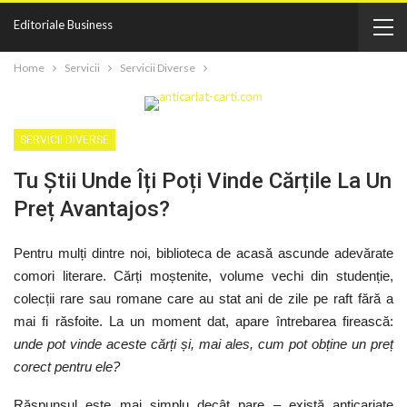
Editoriale Business
Home
Servicii
Servicii Diverse
SERVICII DIVERSE
Tu Știi Unde Îți Poți Vinde Cărțile La Un
Preț Avantajos?
Pentru mulți dintre noi, biblioteca de acasă ascunde adevărate
comori literare. Cărți moștenite, volume vechi din studenție,
colecții rare sau romane care au stat ani de zile pe raft fără a
mai fi răsfoite. La un moment dat, apare întrebarea firească:
unde pot vinde aceste cărți și, mai ales, cum pot obține un preț
corect pentru ele?
Răspunsul este mai simplu decât pare – există anticariate