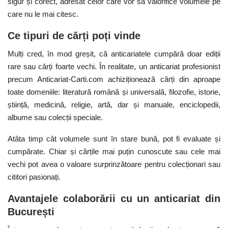
sigur și corect, adresat celor care vor să valorifice volumele pe
care nu le mai citesc.
Ce tipuri de cărți poți vinde
Mulți cred, în mod greșit, că anticariatele cumpără doar ediții
rare sau cărți foarte vechi. În realitate, un anticariat profesionist
precum
Anticariat-Carti.com
achiziționează cărți din aproape
toate domeniile: literatură română și universală, filozofie, istorie,
știință, medicină, religie, artă, dar și manuale, enciclopedii,
albume sau colecții speciale.
Atâta timp cât volumele sunt în stare bună, pot fi evaluate și
cumpărate. Chiar și cărțile mai puțin cunoscute sau cele mai
vechi pot avea o valoare surprinzătoare pentru colecționari sau
cititori pasionați.
Avantajele colaborării cu un anticariat din
București