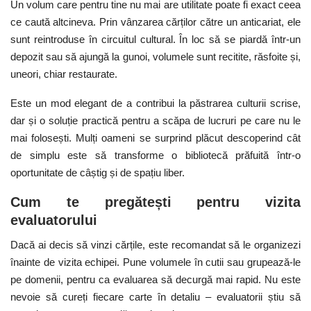
Un volum care pentru tine nu mai are utilitate poate fi exact ceea
ce caută altcineva. Prin vânzarea cărților către un anticariat, ele
sunt reintroduse în circuitul cultural. În loc să se piardă într-un
depozit sau să ajungă la gunoi, volumele sunt recitite, răsfoite și,
uneori, chiar restaurate.
Este un mod elegant de a contribui la păstrarea culturii scrise,
dar și o soluție practică pentru a scăpa de lucruri pe care nu le
mai folosești. Mulți oameni se surprind plăcut descoperind cât
de simplu este să transforme o bibliotecă prăfuită într-o
oportunitate de câștig și de spațiu liber.
Cum te pregătești pentru vizita
evaluatorului
Dacă ai decis să vinzi cărțile, este recomandat să le organizezi
înainte de vizita echipei. Pune volumele în cutii sau grupează-le
pe domenii, pentru ca evaluarea să decurgă mai rapid. Nu este
nevoie să cureți fiecare carte în detaliu – evaluatorii știu să