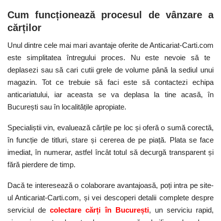
Cum funcționează procesul de vânzare a
cărților
Unul dintre cele mai mari avantaje oferite de
Anticariat-Carti.com
este simplitatea întregului proces. Nu este nevoie să te
deplasezi sau să cari cutii grele de volume până la sediul unui
magazin. Tot ce trebuie să faci este să contactezi echipa
anticariatului, iar aceasta se va deplasa la tine acasă, în
București sau în localitățile apropiate.
Specialiștii vin, evaluează cărțile pe loc și oferă o sumă corectă,
în funcție de titluri, stare și cererea de pe piață. Plata se face
imediat, în numerar, astfel încât totul să decurgă transparent și
fără pierdere de timp.
Dacă te interesează o colaborare avantajoasă, poți intra pe site-
ul A
nticariat-Carti.com
, și vei descoperi detalii complete despre
serviciul de
colectare căr
ț
i în București
, un serviciu rapid,