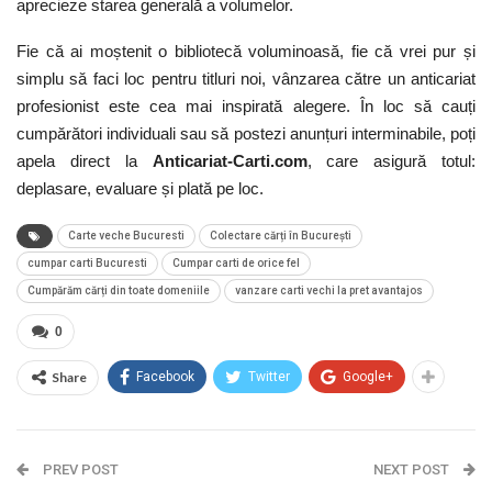
aprecieze starea generală a volumelor.
Fie că ai moștenit o bibliotecă voluminoasă, fie că vrei pur și
simplu să faci loc pentru titluri noi, vânzarea către un anticariat
profesionist este cea mai inspirată alegere. În loc să cauți
cumpărători individuali sau să postezi anunțuri interminabile, poți
apela direct la
Anticariat-Carti.com
, care asigură totul:
deplasare, evaluare și plată pe loc.
Carte veche Bucuresti
Colectare cărți în București
cumpar carti Bucuresti
Cumpar carti de orice fel
Cumpărăm cărți din toate domeniile
vanzare carti vechi la pret avantajos
0
Share
Facebook
Twitter
Google+
PREV POST
NEXT POST