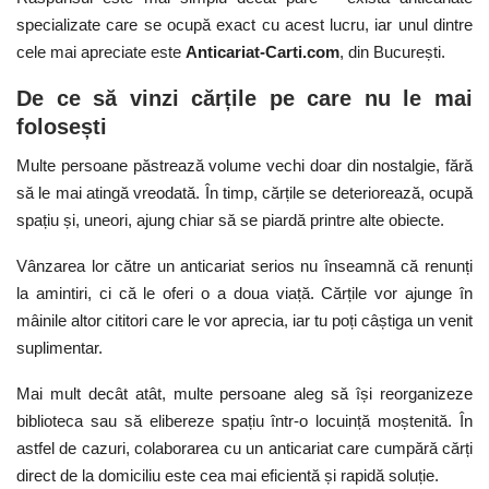
specializate care se ocupă exact cu acest lucru, iar unul dintre
cele mai apreciate este
Anticariat-Carti.com
, din București.
De ce să vinzi cărțile pe care nu le mai
folosești
Multe persoane păstrează volume vechi doar din nostalgie, fără
să le mai atingă vreodată. În timp, cărțile se deteriorează, ocupă
spațiu și, uneori, ajung chiar să se piardă printre alte obiecte.
Vânzarea lor către un anticariat serios nu înseamnă că renunți
la amintiri, ci că le oferi o a doua viață. Cărțile vor ajunge în
mâinile altor cititori care le vor aprecia, iar tu poți câștiga un venit
suplimentar.
Mai mult decât atât, multe persoane aleg să își reorganizeze
biblioteca sau să elibereze spațiu într-o locuință moștenită. În
astfel de cazuri, colaborarea cu un anticariat care cumpără cărți
direct de la domiciliu este cea mai eficientă și rapidă soluție.