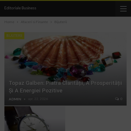
Editoriale Business
Home
Afaceri si Finante
Bijuterii
BIJUTERII
Topaz Galben: Piatra Clarității, A Prosperității
Și A Energiei Pozitive
apr. 22, 2026
0
ADMIN