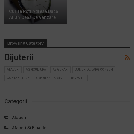
Cui Te Poti Adresa Daca
Ai Un Ceas De Vanzare
Browsing Category
Bijuterii
AFACERI
AGRICULTURA
ASIGURARI
BUNURI DE LARG CONSUM
CONTABILITATE
CREDITE SI LEASING
INVESTITII
Categorii
Afaceri
Afaceri Si Finante