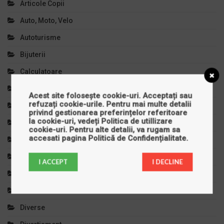
Articole Copii
Auto, Moto, Velo
Autoturisme
Bijuterii
Calculatoare
Casa Si Gradina
Acest site folosește cookie-uri. Acceptați sau
refuzați cookie-urile. Pentru mai multe detalii
Cinema
privind gestionarea preferințelor referitoare
la cookie-uri, vedeți
Politica de utillizare
Clinici Private
cookie-uri
. Pentru alte detalii, va rugam sa
accesati pagina
Politică de Confidențialitate
.
Comert Si Magazine
Copilul Tau
I ACCEPT
I DECLINE
Cursuri Si Meditatii
Decoratiuni
Diverse