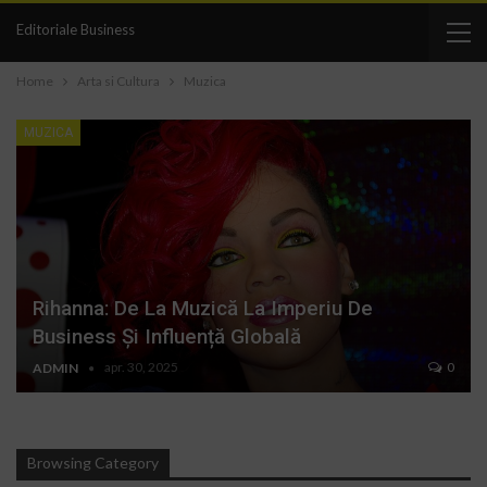
Editoriale Business
Home
Arta si Cultura
Muzica
MUZICA
Rihanna: De La Muzică La Imperiu De
Business Și Influență Globală
apr. 30, 2025
0
ADMIN
Browsing Category