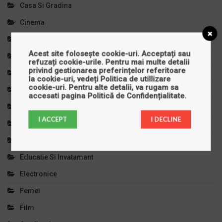
Casa Si Gradina
Cinema
Clinici Private
Acest site folosește cookie-uri. Acceptați sau
Comert Si Magazine
refuzați cookie-urile. Pentru mai multe detalii
privind gestionarea preferințelor referitoare
Copilul Tau
la cookie-uri, vedeți
Politica de utillizare
cookie-uri
. Pentru alte detalii, va rugam sa
Cursuri Si Meditatii
accesati pagina
Politică de Confidențialitate
.
Decoratiuni
I ACCEPT
I DECLINE
Diverse
Divertisment
Educatie Si Invatamant
Electronice
Femei
Film