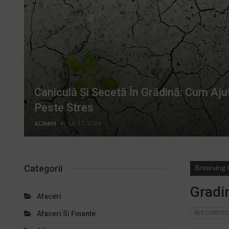
Caniculă Și Secetă În Grădină: Cum Aju
Peste Stres
iul. 17, 2026
ADMIN
Categorii
Browsing 
Gradin
Afaceri
Afaceri Si Finante
AER CONDITI