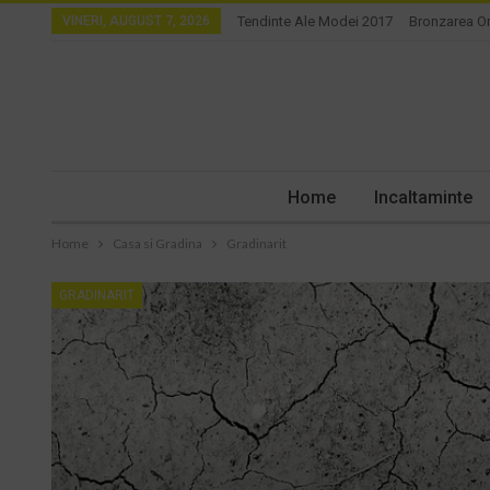
VINERI, AUGUST 7, 2026
Tendinte Ale Modei 2017
Bronzarea O
Home
Incaltaminte
Home
Casa si Gradina
Gradinarit
GRADINARIT