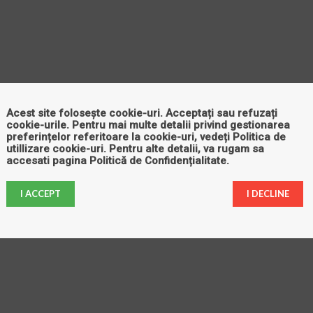
Acest site folosește cookie-uri. Acceptați sau refuzați
cookie-urile. Pentru mai multe detalii privind gestionarea
preferințelor referitoare la cookie-uri, vedeți
Politica de
utillizare cookie-uri
. Pentru alte detalii, va rugam sa
accesati pagina
Politică de Confidențialitate
.
I ACCEPT
I DECLINE