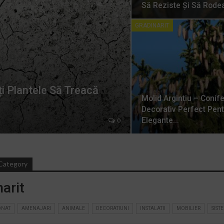
Să Reziste Și Să Rode
GRADINARIT
ți Plantele Să Treacă
Molid Argintiu – Conife
Decorativ Perfect Pent
Elegante…
0
Category
arit
ONAT
AMENAJARI
ANIMALE
DECORATIUNI
INSTALATII
MOBILIER
SIST