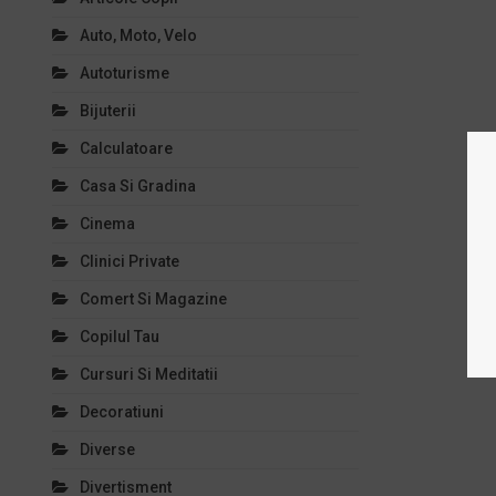
Auto, Moto, Velo
Autoturisme
Bijuterii
Calculatoare
Casa Si Gradina
Cinema
Clinici Private
Comert Si Magazine
Copilul Tau
Cursuri Si Meditatii
Decoratiuni
Diverse
Divertisment