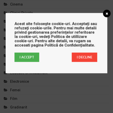
Cinema
Clinici Private
Comert Si Magazine
Acest site folosește cookie-uri. Acceptați sau
refuzați cookie-urile. Pentru mai multe detalii
Copilul Tau
privind gestionarea preferințelor referitoare
la cookie-uri, vedeți
Politica de utillizare
Cursuri Si Meditatii
cookie-uri
. Pentru alte detalii, va rugam sa
accesati pagina
Politică de Confidențialitate
.
Decoratiuni
Diverse
I ACCEPT
I DECLINE
Divertisment
Educatie Si Invatamant
Electronice
Femei
Film
Gradinarit