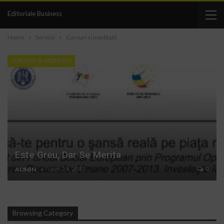
Editoriale Business
Home
Servicii
Cursuri si meditatii
CURSURI SI MEDITATII
Este Greu, Dar Se Merita
sept. 24, 2015
0
ADMIN
Browsing Category