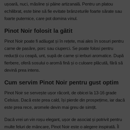
ușoară, nuci, măsline și pâine artizanală. Pentru un platou
echilibrat, este bine să fie evitate brânzeturile foarte sărate sau
foarte puternice, care pot domina vinul.
Pinot Noir folosit la gătit
Pinot Noir poate fi adăugat și în rețete, mai ales în sosuri pentru
carne de pasăre, porc sau ciuperci. Se poate folosi pentru
reducții cu ceapă, unt, supă de carne și ierburi aromatice. După
fierbere, oferă sosului o aromă fină și o culoare plăcută, fără să
devină prea intens.
Cum servim Pinot Noir pentru gust optim
Pinot Noir se servește ușor răcorit, de obicei la 13-16 grade
Celsius. Dacă este prea cald, își pierde din prospețime, iar dacă
este prea rece, aromele devin mai greu de simțit.
Dacă vrei un vin roșu elegant, ușor de asociat și potrivit pentru
multe feluri de mâncare, Pinot Noir este o alegere inspirată. Îl