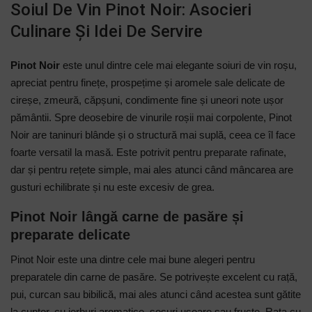
Soiul De Vin Pinot Noir: Asocieri
Culinare Și Idei De Servire
Pinot Noir
este unul dintre cele mai elegante soiuri de vin roșu,
apreciat pentru finețe, prospețime și aromele sale delicate de
cireșe, zmeură, căpșuni, condimente fine și uneori note ușor
pământii. Spre deosebire de vinurile roșii mai corpolente, Pinot
Noir are taninuri blânde și o structură mai suplă, ceea ce îl face
foarte versatil la masă. Este potrivit pentru preparate rafinate,
dar și pentru rețete simple, mai ales atunci când mâncarea are
gusturi echilibrate și nu este excesiv de grea.
Pinot Noir lângă carne de pasăre și
preparate delicate
Pinot Noir este una dintre cele mai bune alegeri pentru
preparatele din carne de pasăre. Se potrivește excelent cu rață,
pui, curcan sau bibilică, mai ales atunci când acestea sunt gătite
la cuptor, cu ierburi aromatice, sosuri ușoare sau fructe. Rața cu