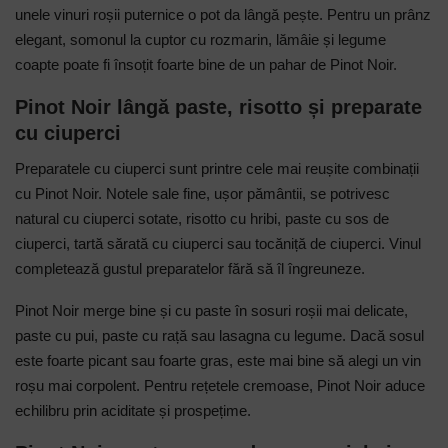
unele vinuri roșii puternice o pot da lângă pește. Pentru un prânz
elegant, somonul la cuptor cu rozmarin, lămâie și legume
coapte poate fi însoțit foarte bine de un pahar de Pinot Noir.
Pinot Noir lângă paste, risotto și preparate
cu ciuperci
Preparatele cu ciuperci sunt printre cele mai reușite combinații
cu Pinot Noir. Notele sale fine, ușor pământii, se potrivesc
natural cu ciuperci sotate, risotto cu hribi, paste cu sos de
ciuperci, tartă sărată cu ciuperci sau tocăniță de ciuperci. Vinul
completează gustul preparatelor fără să îl îngreuneze.
Pinot Noir merge bine și cu paste în sosuri roșii mai delicate,
paste cu pui, paste cu rață sau lasagna cu legume. Dacă sosul
este foarte picant sau foarte gras, este mai bine să alegi un vin
roșu mai corpolent. Pentru rețetele cremoase, Pinot Noir aduce
echilibru prin aciditate și prospețime.