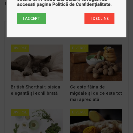
folosește
accesati pagina
Politică de Confidențialitate
.
I ACCEPT
I DECLINE
You might also like
DIVERSE
DIVERSE
British Shorthair: pisica
Ce este făina de
elegantă și echilibrată
migdale și de ce este tot
mai apreciată
DIVERSE
DIVERSE