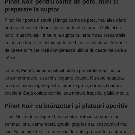
Pinot Noir pentru carne de porc, miel și
preparate la cuptor
Pinot Noir poate fi servit și lângă carne de porc, mai ales când
preparatul nu este foarte gras sau foarte afumat. Cotletul de
porc, mușchiulețul, friptura la cuptor cu ierburi sau preparatele
cu sos de fructe se potrivesc foarte bine cu acest soi. Aromele
de cireșe și fructe roșii completează plăcut dulceața naturală a
cărnii.
La miel, Pinot Noir este potrivit pentru preparate mai fine, cu
ierburi aromatice, usturoi și legume coapte. Nu este neapărat
cea mai bună alegere pentru tocănițe grele, dar funcționează
excelent lângă cotlete de miel sau friptură fragedă, gătită mediu.
Pinot Noir cu brânzeturi și platouri aperitiv
Pinot Noir este o alegere bună pentru platouri cu brânzeturi
semitari, brie, camembert, gouda, gruyère sau cașcavaluri mai
fine. Se potrivește și cu mezeluri delicate, prosciutto, pastramă