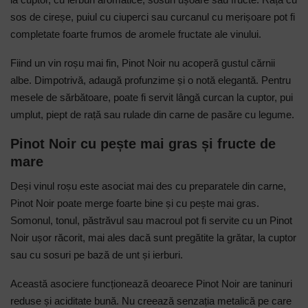
sos de cireșe, puiul cu ciuperci sau curcanul cu merișoare pot fi
completate foarte frumos de aromele fructate ale vinului.
Fiind un vin roșu mai fin, Pinot Noir nu acoperă gustul cărnii
albe. Dimpotrivă, adaugă profunzime și o notă elegantă. Pentru
mesele de sărbătoare, poate fi servit lângă curcan la cuptor, pui
umplut, piept de rață sau rulade din carne de pasăre cu legume.
Pinot Noir cu pește mai gras și fructe de
mare
Deși vinul roșu este asociat mai des cu preparatele din carne,
Pinot Noir poate merge foarte bine și cu pește mai gras.
Somonul, tonul, păstrăvul sau macroul pot fi servite cu un Pinot
Noir ușor răcorit, mai ales dacă sunt pregătite la grătar, la cuptor
sau cu sosuri pe bază de unt și ierburi.
Această asociere funcționează deoarece Pinot Noir are taninuri
reduse și aciditate bună. Nu creează senzația metalică pe care