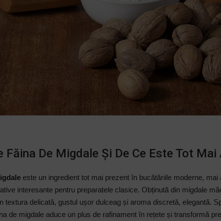
e Făina De Migdale Și De Ce Este Tot Mai
igdale
este un ingredient tot mai prezent în bucătăriile moderne, mai 
ative interesante pentru preparatele clasice. Obținută din migdale măc
 textura delicată, gustul ușor dulceag și aroma discretă, elegantă. Sp
ina de migdale aduce un plus de rafinament în rețete și transformă prep