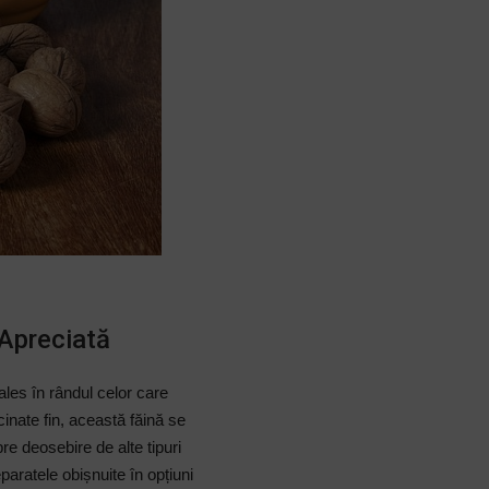
 Apreciată
ales în rândul celor care
inate fin, această făină se
re deosebire de alte tipuri
aratele obișnuite în opțiuni