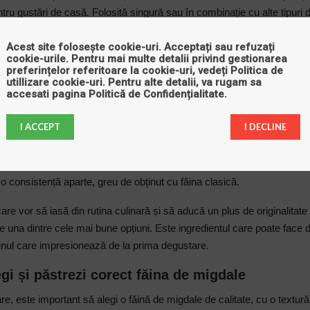
tru gustări de casă. Folosită singură sau în combinație cu alte tipuri 
iderabil calitatea și personalitatea preparatului final.
Acest site folosește cookie-uri. Acceptați sau refuzați
le făinii de migdale în bucătărie
cookie-urile. Pentru mai multe detalii privind gestionarea
preferințelor referitoare la cookie-uri, vedeți
Politica de
utillizare cookie-uri
. Pentru alte detalii, va rugam sa
cele mai mari avantaje ale făinii de migdale este aroma sa naturală, fi
accesati pagina
Politică de Confidențialitate
.
edient banal, iar acest lucru se simte imediat în deserturile pregătite 
e căpăta un aer mai elegant atunci când include această făină.
I ACCEPT
I DECLINE
 un alt punct forte. Preparatele devin mai fragede, mai catifelate și m
și al blaturilor. În plus, făina de migdale contribuie la obținerea unor d
 o consistență aparte, greu de obținut cu făina clasică.
are vor să iasă din rutina culinară și să aducă un plus de originalitate 
 una dintre cele mai bune opțiuni. Este ingredientul care poate face d
 unul care impresionează de la prima degustare.
gi și păstrezi corect făina de migdale
, este important să alegi o făină de migdale de calitate, cu o textură 