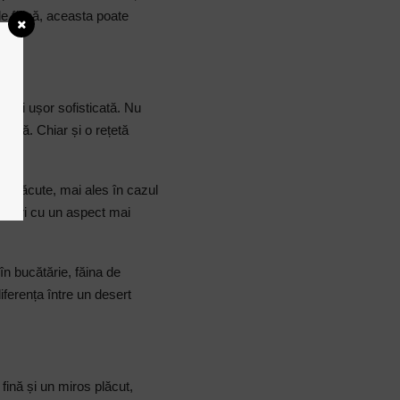
de făină, aceasta poate
nă și ușor sofisticată. Nu
acasă. Chiar și o rețetă
ai plăcute, mai ales în cazul
eserturi cu un aspect mai
în bucătărie, făina de
iferența între un desert
fină și un miros plăcut,