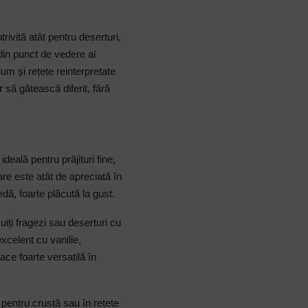
rivită atât pentru deserturi,
din punct de vedere al
ium și rețete reinterpretate
 să gătească diferit, fără
deală pentru prăjituri fine,
care este atât de apreciată în
dă, foarte plăcută la gust.
iți fragezi sau deserturi cu
celent cu vanilie,
ace foarte versatilă în
 pentru crustă sau în rețete