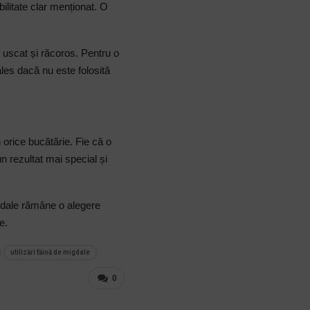
bilitate clar menționat. O
c uscat și răcoros. Pentru o
les dacă nu este folosită
 orice bucătărie. Fie că o
un rezultat mai special și
igdale rămâne o alegere
e.
utilizări făină de migdale
0