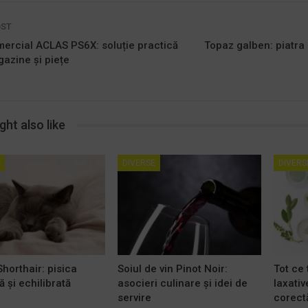
OST
ercial ACLAS PS6X: soluție practică
Topaz galben: piatra cl
azine și piețe
ht also like
DIVERSE
DIVERS
Shorthair: pisica
Soiul de vin Pinot Noir:
Tot ce 
 și echilibrată
asocieri culinare și idei de
laxative
servire
corectă