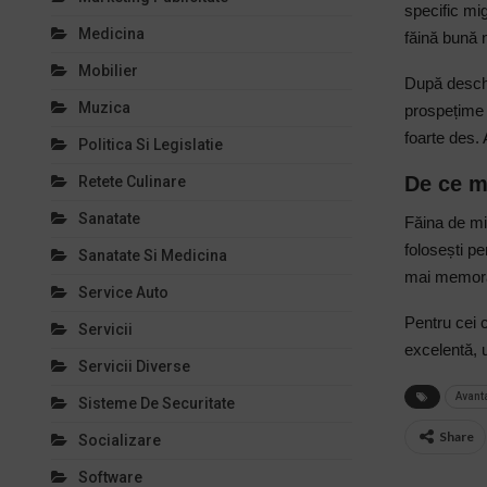
specific mig
Medicina
făină bună 
Mobilier
După deschid
Muzica
prospețime 
foarte des. 
Politica Si Legislatie
De ce me
Retete Culinare
Sanatate
Făina de mig
folosești pe
Sanatate Si Medicina
mai memora
Service Auto
Pentru cei c
Servicii
excelentă, u
Servicii Diverse
Avanta
Sisteme De Securitate
Share
Socializare
Software