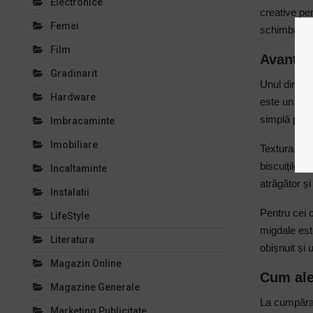
Electronice
creative pen
Femei
schimba cons
Film
Avantaje
Gradinarit
Unul dintre 
Hardware
este un ingr
simplă poat
Imbracaminte
Imobiliare
Textura este
biscuiților 
Incaltaminte
atrăgător și
Instalatii
Pentru cei c
LifeStyle
migdale este
Literatura
obișnuit și
Magazin Online
Cum ale
Magazine Generale
La cumpărare
Marketing Publicitate