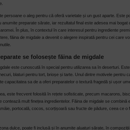
e.
e persoane o aleg pentru că oferă varietate și un gust aparte. Este pot
u anumite preparate sărate, iar rezultatul final este adesea mai bogat 
al aromei. În plus, în contextul în care interesul pentru ingrediente prem
tere, făina de migdale a devenit o alegere inspirată pentru cei care vor
nutile.
reparate se folosește făina de migdale
dale este cunoscută în special pentru utilizarea sa în deserturi. Este i
hecuri, blaturi pentru tort, brioșe și tarte. Unul dintre motivele pentru 
te capacitatea sa de a oferi preparatelor o textură fragedă și ușor ume
, este frecvent folosită în rețete sofisticate, precum macarons, biscu
 contează mult finețea ingredientelor. Făina de migdale se combină ex
ămâie, portocală, cocos, scorțișoară sau fructe de pădure, ceea ce o f
ona dulce, poate fi inclusă și în anumite aluaturi sărate, în compoziții