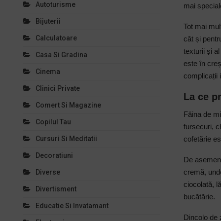
Autoturisme
mai special
Bijuterii
Tot mai mult
Calculatoare
cât și pentr
texturii și 
Casa Si Gradina
este în creș
Cinema
complicații i
Clinici Private
La ce p
Comert Si Magazine
Făina de mig
Copilul Tau
fursecuri, c
Cursuri Si Meditatii
cofetărie es
Decoratiuni
De asemenea
cremă, unde
Diverse
ciocolată, l
Divertisment
bucătărie.
Educatie Si Invatamant
Dincolo de z