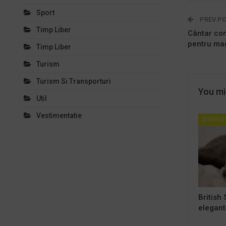
Sport
PREV P
Timp Liber
Cântar com
pentru mag
Timp Liber
Turism
Turism Si Transporturi
You mig
Util
Vestimentatie
DIVERSE
British 
elegantă