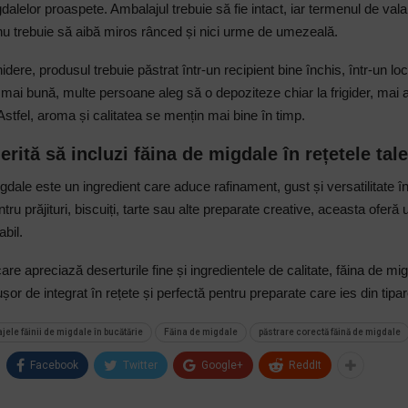
dalelor proaspete. Ambalajul trebuie să fie intact, iar termenul de vala
nu trebuie să aibă miros rânced și nici urme de umezeală.
ere, produsul trebuie păstrat într-un recipient bine închis, într-un lo
mai bună, multe persoane aleg să o depoziteze chiar la frigider, mai a
Astfel, aroma și calitatea se mențin mai bine în timp.
rită să incluzi făina de migdale în rețetele tale
dale este un ingredient care aduce rafinament, gust și versatilitate în
ntru prăjituri, biscuiți, tarte sau alte preparate creative, aceasta oferă 
bil.
are apreciază deserturile fine și ingredientele de calitate, făina de m
șor de integrat în rețete și perfectă pentru preparate care ies din tipar
jele făinii de migdale în bucătărie
Făina de migdale
păstrare corectă făină de migdale
Facebook
Twitter
Google+
ReddIt