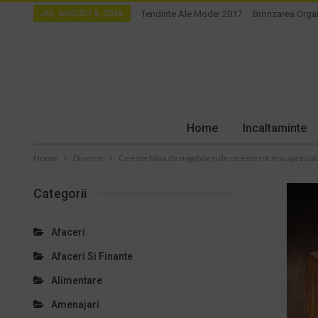
JOI, AUGUST 6, 2026
Tendinte Ale Modei 2017
Bronzarea Orga
Home
Incaltaminte
Home
Diverse
Ce este făina de migdale și de ce este tot mai apreciat
Categorii
Afaceri
Afaceri Si Finante
Alimentare
Amenajari