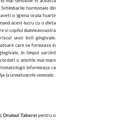
nd mai sensibile in aceasta
. Schimbarile hormonale din
 aveti o igiena orala foarte
inand acest lucru cu o dieta
tare si copilul dumneavoastra
iscul unor boli gingivale.
natoare care se formeaza in
ngivale, in timpul sarcinii
acordati o atentie mai mare
. Stomatologii informeaza ca
rija la urmatoarele semnale:
c Drumul Taberei
pentru o