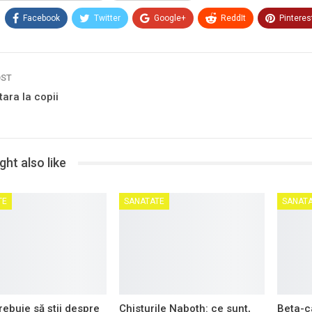
Facebook
Twitter
Google+
ReddIt
Pinteres
OST
tara la copii
ht also like
TE
SANATATE
SANAT
rebuie să știi despre
Chisturile Naboth: ce sunt,
Beta-ca