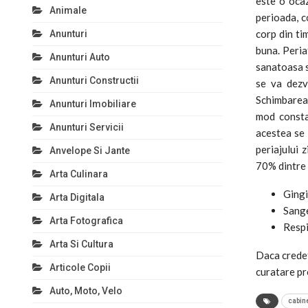
este o ocaz
Animale
perioada, 
corp din ti
Anunturi
buna. Peria
Anunturi Auto
sanatoasa s
Anunturi Constructii
se va dezv
Schimbarea 
Anunturi Imobiliare
mod constan
Anunturi Servicii
acestea se 
periajului 
Anvelope Si Jante
70% dintre 
Arta Culinara
Gingi
Arta Digitala
Sange
Arta Fotografica
Respi
Arta Si Cultura
Daca credet
Articole Copii
curatare pr
Auto, Moto, Velo
cabin