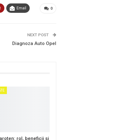
t
Email
0
NEXT POST
Diagnoza Auto Opel
ATE
roten: rol, beneficii și