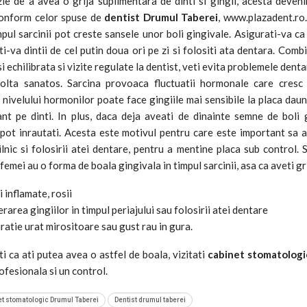
ie de a avea o grija suplimentara de dinti si gingii, acesta deveni
conform celor spuse de
dentist Drumul Taberei
, www.plazadent.ro
mpul sarcinii pot creste sansele unor boli gingivale. Asigurati-va ca
ti-va dintii de cel putin doua ori pe zi si folositi ata dentara. Comb
i echilibrata si vizite regulate la dentist, veti evita problemele den
olta sanatos. Sarcina provoaca fluctuatii hormonale care cresc r
nivelului hormonilor poate face gingiile mai sensibile la placa dau
t pe dinti. In plus, daca deja aveati de dinainte semne de boli gi
pot inrautati. Acesta este motivul pentru care este important sa 
zilnic si folosirii atei dentare, pentru a mentine placa sub control
femei au o forma de boala gingivala in timpul sarcinii, asa ca aveti g
i inflamate, rosii
rarea gingiilor in timpul periajului sau folosirii atei dentare
ratie urat mirositoare sau gust rau in gura.
i ca ati putea avea o astfel de boala, vizitati
cabinet stomatologi
ofesionala si un control.
et stomatologic Drumul Taberei
Dentist drumul taberei