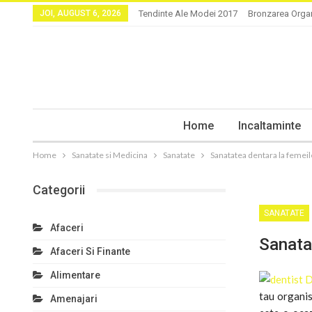
JOI, AUGUST 6, 2026
Tendinte Ale Modei 2017
Bronzarea Orga
Home
Incaltaminte
Home
Sanatate si Medicina
Sanatate
Sanatatea dentara la femeil
Categorii
SANATATE
Afaceri
Sanata
Afaceri Si Finante
Alimentare
tau organis
Amenajari