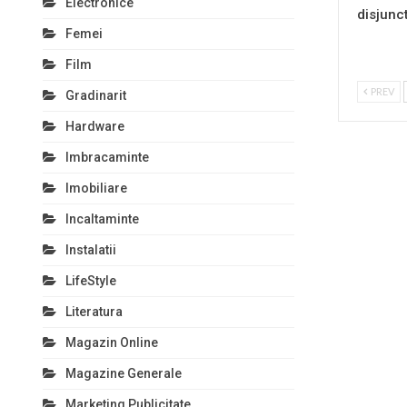
Electronice
disjunc
Femei
Film
PREV
Gradinarit
Hardware
Imbracaminte
Imobiliare
Incaltaminte
Instalatii
LifeStyle
Literatura
Magazin Online
Magazine Generale
Marketing Publicitate