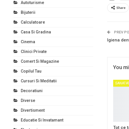
Autoturisme
Share
Bijuterii
Calculatoare
Casa Si Gradina
PREV P
Igiena den
Cinema
Clinici Private
Comert Si Magazine
You mig
Copilul Tau
Cursuri Si Meditatii
SANATA
Decoratiuni
Diverse
Divertisment
Educatie Si Invatamant
Tot ce t