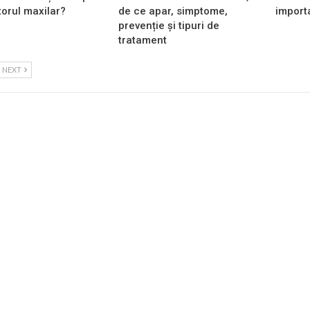
torul maxilar?
de ce apar, simptome,
import
prevenție și tipuri de
tratament
NEXT