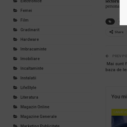
Electronice
sectorul 3
,
personalizat
Femei
Film
cabin
Gradinarit
Share
Hardware
Imbracaminte
PREV P
Imobiliare
Mai sunt f
Incaltaminte
baza de l
Instalatii
LifeStyle
You mig
Literatura
Magazin Online
SANATAT
Magazine Generale
Marketing Publicitate