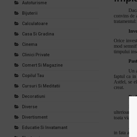
Autoturisme
Daca
Bijuterii
convins de a
tratamentul:
Calculatoare
Inve
Casa Si Gradina
Orice invest
Cinema
mod semnific
timpului ins
Clinici Private
Past
Comert Si Magazine
Un a
Copilul Tau
faptul ca in
Astfel, se e
Cursuri Si Meditatii
creat.
Decoratiuni
Redu
Pent
Diverse
ulterioara s
Divertisment
toata viata s
Asad
Educatie Si Invatamant
in fata alto