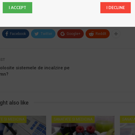
 te poti indrepta cu incredere catre Clinica Dental Crown Health, unde p
 de buna calitate. Toate informatiile le poti gasi aici:
www.dentalcrownhe
I ACCEPT
I DECLINE
et stomatologic
implant dentar
implant dentar in sectorul 3
medic stomatolog
Facebook
Twitter
Google+
ReddIt
OST
olosite sistemele de incalzire pe
emn?
ht also like
E SI MEDICINA
SANATATE SI MEDICINA
SANATA