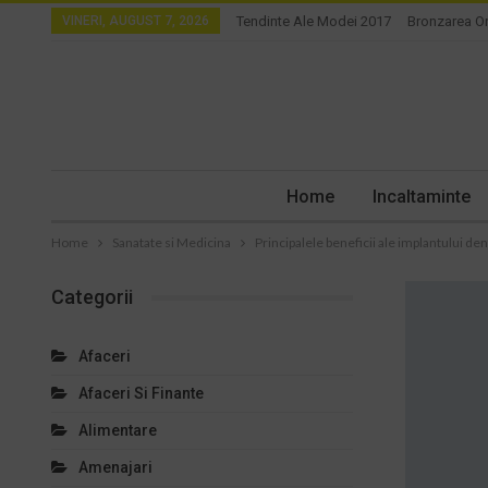
VINERI, AUGUST 7, 2026
Tendinte Ale Modei 2017
Bronzarea O
Home
Incaltaminte
Home
Sanatate si Medicina
Principalele beneficii ale implantului den
Categorii
Afaceri
Afaceri Si Finante
Alimentare
Amenajari