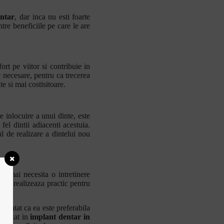
ntar
, dar inca nu esti foarte
tre beneficiile pe care le are
ort pe viitor si contribuie in
e necesare, pentru ca trecerea
e si mai costisitoare.
e inlocuire a unui dinte, este
fel dintii adiacenti acestuia.
l de realizare a dintelui nou
u mai necesita o intretinere
ta se realizeaza practic pentru
 el.
onstatat ca ea este preferabila
cializat in
implant dentar in