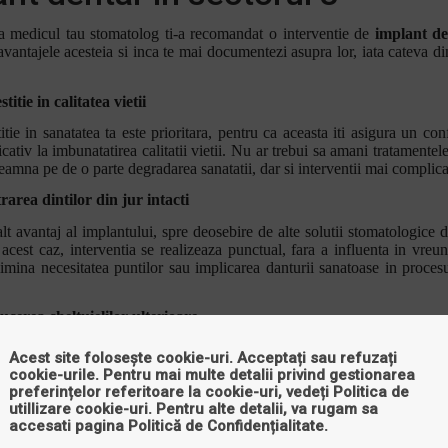
 medicul tau stomatolog ti-a recomandat o interventie de
implant de
vantajele acesteia si inca te mai documentezi asupra lor, iata cateva din
stitie in calitatea vietii
itie in sanatatea ta este prioritara, pentru ca aceasta iti asigura un conf
ativ la imbunatatirea calitatii vietii. Nu ar trebui sa amani tratamentel
eamna pe de o parte degradarea sanatatii, dar si interventii mai complicat
rarea dintilor din jur intacti
lt avantaj al implantului, spre deosebire de alte solutii stomatologice d
 acest caz, interventia se realizeaza punctual, fara a influenta in vreun 
limina necesitatea puntilor sau implicarea danturii sanatoase in procesu
cerea cheltuielilor ulterioare
ru ca implantul reprezinta o metoda de tratament ce odata incheiata n
Acest site folosește cookie-uri. Acceptați sau refuzați
au alte interventii, se poate spune ca ne scuteste de alte cheltuieli. Aces
cookie-urile. Pentru mai multe detalii privind gestionarea
i sunt foarte rare cazurile in care apare necesitatea de a mai lucra ceva la
preferințelor referitoare la cookie-uri, vedeți
Politica de
utillizare cookie-uri
. Pentru alte detalii, va rugam sa
ar, aceasta operatie a fost reconsiderata in ultimii ani, astfel incat s-a c
accesati pagina
Politică de Confidențialitate
.
r interventii stomatologice. Astfel, daca esti in cautarea unui centru spe