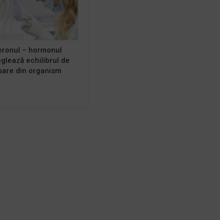
eronul – hormonul
eglează echilibrul de
 sare din organism