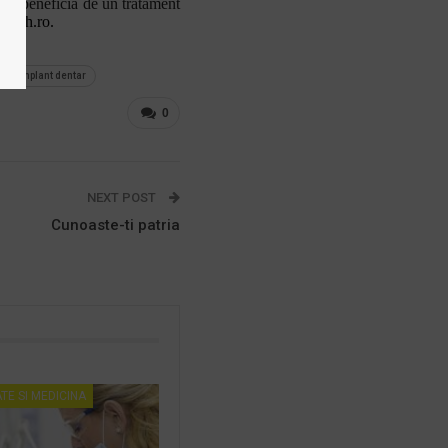
oti beneficia de un tratament
alth.ro.
pret implant dentar
0
NEXT POST
Cunoaste-ti patria
TE SI MEDICINA