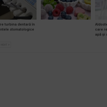
re turbina dentară în
Aldost
ntele stomatologice
care r
apă și
NEXT