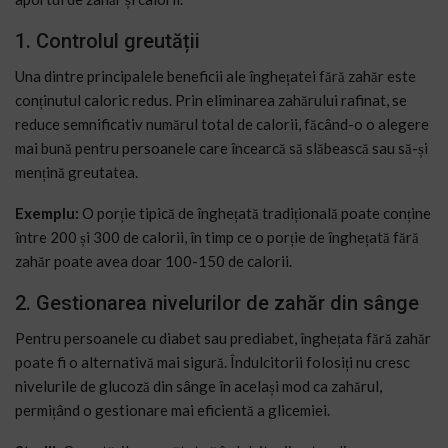
1. Controlul greutății
Una dintre principalele beneficii ale înghețatei fără zahăr este
conținutul caloric redus. Prin eliminarea zahărului rafinat, se
reduce semnificativ numărul total de calorii, făcând-o o alegere
mai bună pentru persoanele care încearcă să slăbească sau să-și
mențină greutatea.
Exemplu:
O porție tipică de înghețată tradițională poate conține
între 200 și 300 de calorii, în timp ce o porție de înghețată fără
zahăr poate avea doar 100-150 de calorii.
2. Gestionarea nivelurilor de zahăr din sânge
Pentru persoanele cu diabet sau prediabet, înghețata fără zahăr
poate fi o alternativă mai sigură. Îndulcitorii folosiți nu cresc
nivelurile de glucoză din sânge în același mod ca zahărul,
permițând o gestionare mai eficientă a glicemiei.