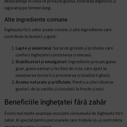
dezavantaje în ceea ce privește gustul, toleranța digestivă și
siguranța pe termen lung.
Alte ingrediente comune
Înghețata fără zahăr poate conține și alte ingrediente care
contribuie la textură și gust:
Lapte și smântână:
Surse de grăsimi și proteine care
conferă înghețatei consistența cremoasă.
Stabilizatori și emulgatori:
Ingrediente precum guma
guar, guma xantan și lecitină de soia, care ajută la
menținerea texturii și prevenirea cristalizării gheții.
Arome naturale și artificiale:
Pentru a oferi diverse
gusturi, de la vanilie și ciocolată la fructe și nuci.
Beneficiile înghețatei fără zahăr
Există mai multe avantaje asociate consumului de înghețată fără
zahăr, în special pentru persoanele care trebuie să-și controleze
aportul de zahăr și calorii.