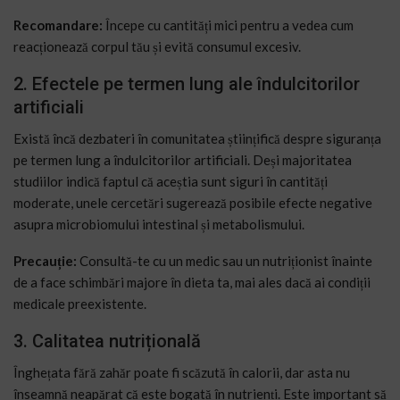
Recomandare:
Începe cu cantități mici pentru a vedea cum
reacționează corpul tău și evită consumul excesiv.
2. Efectele pe termen lung ale îndulcitorilor
artificiali
Există încă dezbateri în comunitatea științifică despre siguranța
pe termen lung a îndulcitorilor artificiali. Deși majoritatea
studiilor indică faptul că aceștia sunt siguri în cantități
moderate, unele cercetări sugerează posibile efecte negative
asupra microbiomului intestinal și metabolismului.
Precauție:
Consultă-te cu un medic sau un nutriționist înainte
de a face schimbări majore în dieta ta, mai ales dacă ai condiții
medicale preexistente.
3. Calitatea nutrițională
Înghețata fără zahăr poate fi scăzută în calorii, dar asta nu
înseamnă neapărat că este bogată în nutrienți. Este important să