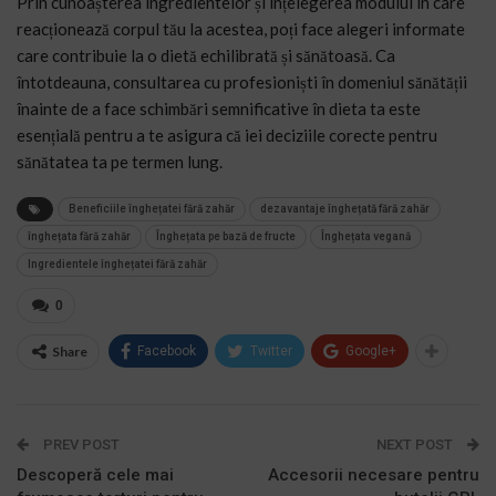
Prin cunoașterea ingredientelor și înțelegerea modului în care
reacționează corpul tău la acestea, poți face alegeri informate
care contribuie la o dietă echilibrată și sănătoasă. Ca
întotdeauna, consultarea cu profesioniști în domeniul sănătății
înainte de a face schimbări semnificative în dieta ta este
esențială pentru a te asigura că iei deciziile corecte pentru
sănătatea ta pe termen lung.
Beneficiile înghețatei fără zahăr
dezavantaje înghețată fără zahăr
înghețata fără zahăr
Înghețata pe bază de fructe
Înghețata vegană
Ingredientele înghețatei fără zahăr
0
Share
Facebook
Twitter
Google+
PREV POST
NEXT POST
Descoperă cele mai
Accesorii necesare pentru