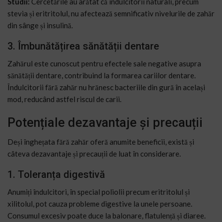
Studii:
Cercetările au arătat că îndulcitorii naturali, precum
stevia și eritritolul, nu afectează semnificativ nivelurile de zahăr
din sânge și insulină.
3. Îmbunătățirea sănătății dentare
Zahărul este cunoscut pentru efectele sale negative asupra
sănătății dentare, contribuind la formarea cariilor dentare.
Îndulcitorii fără zahăr nu hrănesc bacteriile din gură în același
mod, reducând astfel riscul de carii.
Potențiale dezavantaje și precauții
Deși înghețata fără zahăr oferă anumite beneficii, există și
câteva dezavantaje și precauții de luat în considerare.
1. Toleranța digestivă
Anumiți îndulcitori, în special poliolii precum eritritolul și
xilitolul, pot cauza probleme digestive la unele persoane.
Consumul excesiv poate duce la balonare, flatulență și diaree.