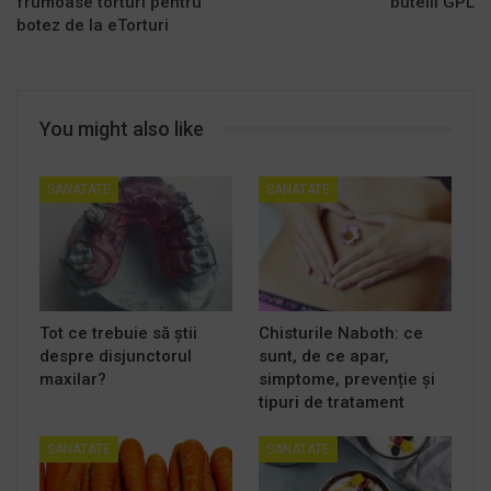
frumoase torturi pentru
butelii GPL
botez de la eTorturi
You might also like
SANATATE
SANATATE
Tot ce trebuie să știi
Chisturile Naboth: ce
despre disjunctorul
sunt, de ce apar,
maxilar?
simptome, prevenție și
tipuri de tratament
SANATATE
SANATATE