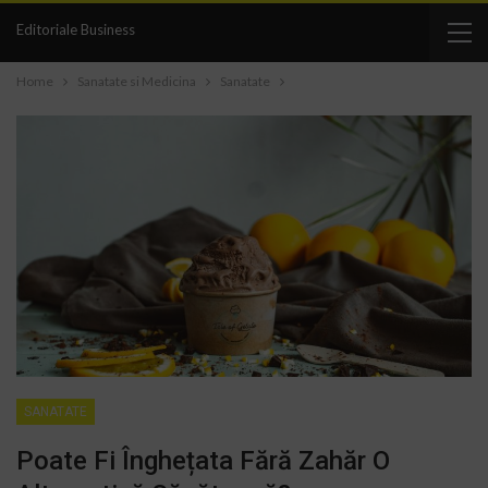
Editoriale Business
Home
Sanatate si Medicina
Sanatate
SANATATE
Poate Fi Înghețata Fără Zahăr O