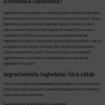
Alternativă Sănătoasă?
Înghețata este unul dintre cele mai populare deserturi din lume,
apreciată pentru textura sa cremoasă și gustul răcoritor. Totuși,
înghețata tradițională este adesea bogată în zahăr și calorii,
ceea ce poate ridica întrebări legate de impactul său asupra
sănătății. În ultimii ani, a apărut pe piață o gamă largă de
înghețate fără zahăr, care promit aceeași plăcere culinară, dar cu
un impact redus asupra sănătății. Dar cât de sănătoase sunt
aceste variante fără zahăr? În acest articol, vom explora
ingredientele, beneficiile și potențialele dezavantaje ale
înghețatei fără zahăr.
Ingredientele înghețatei fără zahăr
Pentru a înțelege dacă
înghețata fără zahăr
este o alternativă
sănătoasă, este important să analizăm ingredientele folosite în
locul zahărului tradițional.
Îndulcitori artificiali și naturali