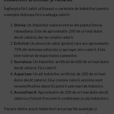
Înghețata fără zahăr utilizează o varietate de îndulcitori pentru
a menține dulceața fără a adăuga calorii:
Stevia:
Un îndulcitor natural extras din planta Stevia
rebaudiana. Este de aproximativ 200 de ori mai dulce
decât zahărul, dar nu conține calorii.
Eritritol:
Un alcool de zahăr (poliol) care are aproximativ
70% din dulceața zahărului și aproape zero calorii. Este
bine tolerat de majoritatea oamenilor.
Sucraloza:
Un îndulcitor artificial de 600 de ori mai dulce
decât zahărul, fără calorii.
Aspartam:
Un alt îndulcitor artificial, de 200 de ori mai
dulce decât zahărul. Deși conține calorii, acestea sunt
nesemnificative datorită puterii sale mari de îndulcire.
Acesulfam K:
Aproximativ de 200 de ori mai dulce decât
zahărul și folosit frecvent în combinație cu alți îndulcitori.
Fiecare dintre acești îndulcitori are propriile avantaje și