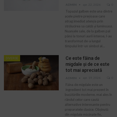
apr. 22, 2026
0
ADMIN
Topazul galben este una dintre
acele pietre prețioase care
atrag imediat atenția prin
strălucirea sa caldă și luminoasă.
Nuanțele sale, de la galben pal
până la tonuri aurii intense, l-au
transformat de-a lungul
timpului într-un simbol al…
Ce este făina de
DIVERSE
migdale și de ce este
tot mai apreciată
apr. 19, 2026
0
ADMIN
Făina de migdale este un
ingredient tot mai prezent în
bucătăriile moderne, mai ales în
rândul celor care caută
alternative interesante pentru
preparatele clasice. Obținută
din migdale măcinate fin,