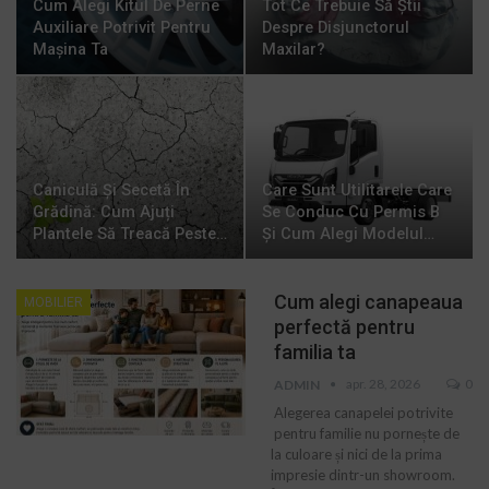
Cum Alegi Kitul De Perne
Tot Ce Trebuie Să Știi
Auxiliare Potrivit Pentru
Despre Disjunctorul
Mașina Ta
Maxilar?
Caniculă Și Secetă În
Care Sunt Utilitarele Care
Grădină: Cum Ajuți
Se Conduc Cu Permis B
Plantele Să Treacă Peste…
Și Cum Alegi Modelul…
Cum alegi canapeaua
MOBILIER
perfectă pentru
familia ta
apr. 28, 2026
0
ADMIN
Alegerea canapelei potrivite
pentru familie nu pornește de
la culoare și nici de la prima
impresie dintr-un showroom.