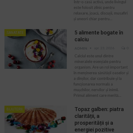
Într-o casă activă, unde livingul
este folosit zilnic pentru
relaxare, joacă, discuții, musafiri
și uneori chiar pentru…
5 alimente bogate în
SANATATE
calciu
apr. 23, 2026
0
ADMIN
Calciul este unul dintre
mineralele esențiale pentru
organism. Are un rol important
în menținerea sănătății oaselor și
a dinților, dar contribuie și la
funcționarea normală a
mușchilor, nervilor și inimii.
Primul aliment care merită…
Topaz galben: piatra
BIJUTERII
clarității, a
prosperității și a
energiei pozitive