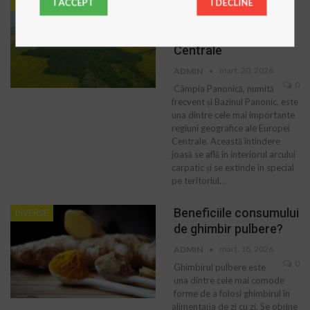
Câmpia Panonică:
I ACCEPT
I DECLINE
TURISM
regiunea fertilă din
inima Europei
Centrale
mart. 20, 2026
ADMIN
0
Câmpia Panonică, numită
frecvent și Bazinul Panonic, este
una dintre cele mai importante
regiuni geografice ale Europei
Centrale. Această întindere
joasă se află în interiorul arcului
carpatic și se extinde în special
pe teritoriul…
Beneficiile consumului
DIVERSE
de ghimbir pulbere?
mart. 18, 2026
ADMIN
0
Ghimbirul pulbere este
una dintre cele mai comode
forme de a folosi ghimbirul în
alimentația de zi cu zi. Se obține