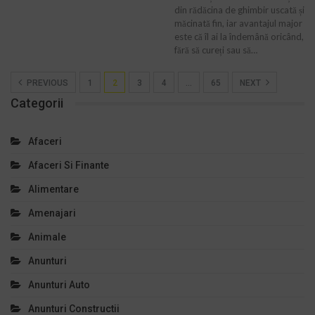
din rădăcina de ghimbir uscată și
măcinată fin, iar avantajul major
este că îl ai la îndemână oricând,
fără să cureți sau să…
PREVIOUS
1
2
3
4
…
65
NEXT
Categorii
Afaceri
Afaceri Si Finante
Alimentare
Amenajari
Animale
Anunturi
Anunturi Auto
Anunturi Constructii