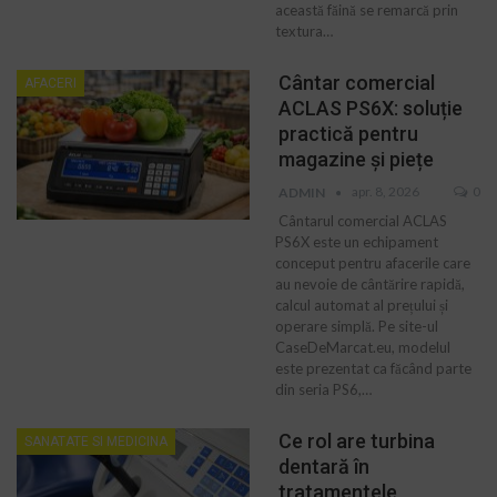
această făină se remarcă prin
textura…
Cântar comercial
AFACERI
ACLAS PS6X: soluție
practică pentru
magazine și piețe
apr. 8, 2026
0
ADMIN
Cântarul comercial ACLAS
PS6X este un echipament
conceput pentru afacerile care
au nevoie de cântărire rapidă,
calcul automat al prețului și
operare simplă. Pe site-ul
CaseDeMarcat.eu, modelul
este prezentat ca făcând parte
din seria PS6,…
Ce rol are turbina
SANATATE SI MEDICINA
dentară în
tratamentele