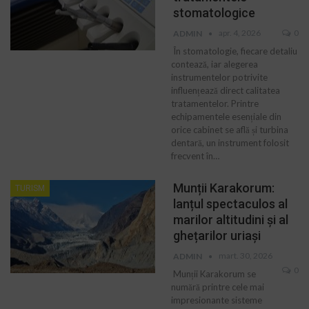
stomatologice
apr. 4, 2026
0
ADMIN
În stomatologie, fiecare detaliu
contează, iar alegerea
instrumentelor potrivite
influențează direct calitatea
tratamentelor. Printre
echipamentele esențiale din
orice cabinet se află și turbina
dentară, un instrument folosit
frecvent în…
Munții Karakorum:
TURISM
lanțul spectaculos al
marilor altitudini și al
ghețarilor uriași
mart. 30, 2026
ADMIN
0
Munții Karakorum se
numără printre cele mai
impresionante sisteme