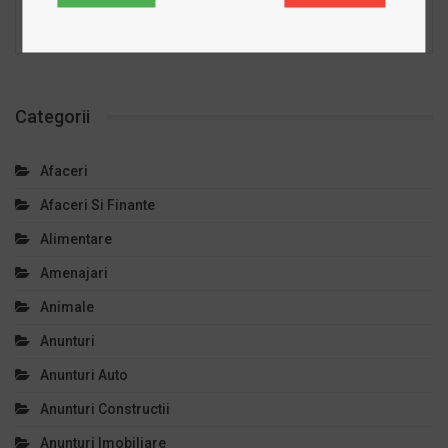
PREV
NEXT
Categorii
Afaceri
Afaceri Si Finante
Alimentare
Amenajari
Animale
Anunturi
Anunturi Auto
Anunturi Constructii
Anunturi Imobiliare