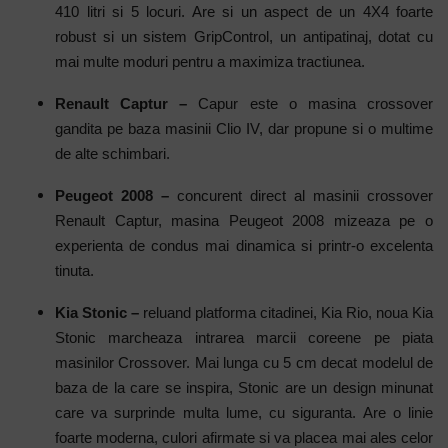
410 litri si 5 locuri. Are si un aspect de un 4X4 foarte
robust si un sistem GripControl, un antipatinaj, dotat cu
mai multe moduri pentru a maximiza tractiunea.
Renault Captur –
Capur este o masina crossover
gandita pe baza masinii Clio IV, dar propune si o multime
de alte schimbari.
Peugeot 2008 –
con
curent direct al masinii crossover
Renault Captur, masina Peugeot 2008 mizeaza pe o
experienta de condus mai dinamica si printr-o excelenta
tinuta.
Kia Stonic –
r
eluand platforma citadinei, Kia Rio, noua Kia
Stonic marcheaza intrarea marcii coreene pe piata
masinilor Crossover.
Mai lunga cu 5 cm decat modelul de
baza de la care se inspira, Stonic are un design minunat
care va surprinde multa lume, cu siguranta. Are o linie
foarte moderna, culori afirmate si va placea mai ales celor