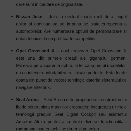
care sunt in cautare de originalitate.
Nissan Juke –
Juke a evoluat foarte mult de-a lungul
anilor si continua sa se impuna pe piata europeana a
automobilelor. Are numeroase optiuni de personalizare si
dotari tehnice, la un pret foarte competitiv.
Opel Crossland X –
noul crossver Opel Crossland X
este una din primele creatii ale gigantului german.
Mizeaza pe o aparenta sobra, la fel ca si restul modelelor,
cu un interior confortabil si cu finisaje perfecte. Este foarte
dotata din punct de vedere tehnlogic datorita sistemului de
navigare Intellilink.
Seat Arona –
Seat Arona este propunerea constructorului
iberic pentru piata masinilor crossover. Integreaza ultimele
tehnologii precum Seat Digital Cockpit sau asistentul
Amazon Alexa pentru a controla diverse functionalitati,
ramanand insa cu ochii pe drum si pe volan