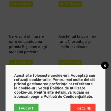
AUTOTURISME
AUTOTURISME
Care sunt utilitarele
Asistentul la pornirea în
care se conduc cu
rampă: avantaje și
permis B și cum alegi
limitări explicate
modelul potrivit?
AUTOTURISME
AUTOTURISME
Acest site folosește cookie-uri. Acceptați sau
refuzați cookie-urile. Pentru mai multe detalii
privind gestionarea preferințelor referitoare
la cookie-uri, vedeți
Politica de utillizare
cookie-uri
. Pentru alte detalii, va rugam sa
Lexus ES 350 –
Parcuri auto din Galați
accesati pagina
Politică de Confidențialitate
.
rafinament japonez și
care oferă finanțare:
confort premium
credit auto și leasing
I ACCEPT
I DECLINE