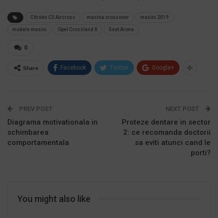
Citroën C3 Aircross
masina crossover
masini 2019
modele masini
Opel Crossland X
Seat Arona
0
Share
Facebook
Twitter
Google+
PREV POST
NEXT POST
Diagrama motivationala in
Proteze dentare in sector
schimbarea
2: ce recomanda doctorii
comportamentala
sa eviti atunci cand le
porti?
You might also like