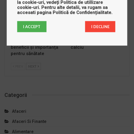
SANATATE
SANATATE
la cookie-uri, vedeți
Politica de utillizare
cookie-uri
. Pentru alte detalii, va rugam sa
accesati pagina
Politică de Confidențialitate
.
I ACCEPT
I DECLINE
Beta-caroten: rol,
5 alimente bogate în
beneficii și importanța
calciu
pentru sănătate
PREV
NEXT
Categorii
Afaceri
Afaceri Si Finante
Alimentare