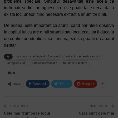
probleme speciale. Singurul dezavantaj este acela ca
indrepatrea dintilor inghesuiti nu se poate face decat daca
exista loc, uneori fiind necesara extractia anumitor dinti.
De aceea, este important ca atunci cand parintele observa
la copilul lui ca are dintii strambi sau incalecati sa ii duca la
un control ortodontic si sa ii incurajeze sa poarte un aparat
dentar.
cabinet stomatologic din Bucuresti
extractii dentare in sector 4
indreptare dinti
tratament ortodontic
tratamente dentare
0
Share
Facebook
Twitter
Google+
PREV POST
NEXT POST
Cele mai frumoase locuri
Care sunt cele mai