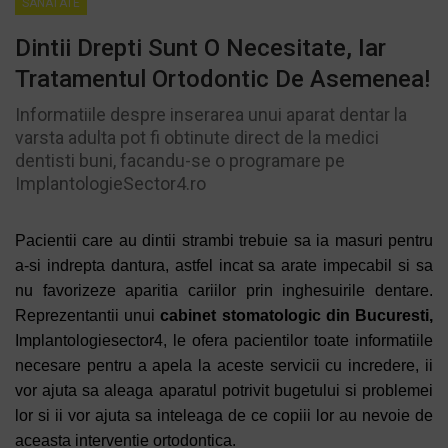
SANATATE
Dintii Drepti Sunt O Necesitate, Iar
Tratamentul Ortodontic De Asemenea!
Informatiile despre inserarea unui aparat dentar la
varsta adulta pot fi obtinute direct de la medici
dentisti buni, facandu-se o programare pe
ImplantologieSector4.ro
Pacientii care au dintii strambi trebuie sa ia masuri pentru
a-si indrepta dantura, astfel incat sa arate impecabil si sa
nu favorizeze aparitia cariilor prin inghesuirile dentare.
Reprezentantii unui
cabinet stomatologic din Bucuresti,
Implantologiesector4,
le ofera pacientilor toate informatiile
necesare pentru a apela la aceste servicii cu incredere, ii
vor ajuta sa aleaga aparatul potrivit bugetului si problemei
lor si ii vor ajuta sa inteleaga de ce copiii lor au nevoie de
aceasta interventie ortodontica.