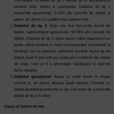
Persoanele cu diabet de tip 1 trebuie să își administreze
insulină zilnic pentru a supraviețui. Diabetul de tip 1
reprezintă aproximativ 5-10% din cazurile de diabet și
apare, de obicei, în copilărie sau adolescență.
Diabetul de tip 2
: Este cea mai frecventă formă de
diabet, reprezentând aproximativ 90-95% din cazurile de
diabet. Diabetul de tip 2 apare atunci când organismul nu
poate utiliza insulina în mod corespunzător (rezistență la
insulină) sau nu produce suficientă insulină. Acest tip de
diabet poate fi prevenit sau tratat prin modificări ale stilului
de viață, cum ar fi o alimentație sănătoasă și exerciții
fizice regulate.
Diabetul gestațional
: Apare la unele femei în timpul
sarcinii și, de obicei, dispare după naștere. Femeile cu
diabet gestațional prezintă un risc mai mare de a dezvolta
diabet de tip 2 în viitor.
Cauze și factori de risc