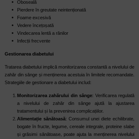
Oboseală
Pierdere în greutate neintenționată
Foame excesivă
Vedere încețoșată
Vindecarea lentă a rănilor
Infecții frecvente
Gestionarea diabetului
Tratarea diabetului implică monitorizarea constantă a nivelului de
zahăr din sânge și menținerea acestuia în limitele recomandate.
Strategiile de gestionare a diabetului includ:
Monitorizarea zahărului din sânge
: Verificarea regulată
a nivelului de zahăr din sânge ajută la ajustarea
tratamentului și la prevenirea complicațiilor.
Alimentație sănătoasă
: Consumul unei diete echilibrate,
bogate în fructe, legume, cereale integrale, proteine slabe
și grăsimi sănătoase, poate ajuta la menținerea nivelului