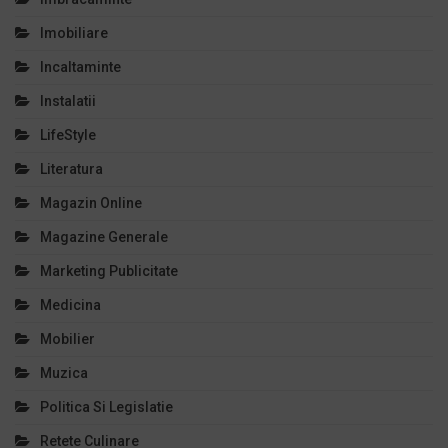
Imobiliare
Incaltaminte
Instalatii
LifeStyle
Literatura
Magazin Online
Magazine Generale
Marketing Publicitate
Medicina
Mobilier
Muzica
Politica Si Legislatie
Retete Culinare