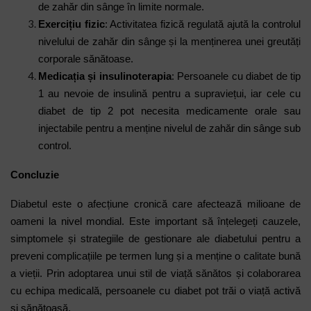
de zahăr din sânge în limite normale.
Exercițiu fizic
: Activitatea fizică regulată ajută la controlul
nivelului de zahăr din sânge și la menținerea unei greutăți
corporale sănătoase.
Medicația și insulinoterapia
: Persoanele cu diabet de tip
1 au nevoie de insulină pentru a supraviețui, iar cele cu
diabet de tip 2 pot necesita medicamente orale sau
injectabile pentru a menține nivelul de zahăr din sânge sub
control.
Concluzie
Diabetul este o afecțiune cronică care afectează milioane de
oameni la nivel mondial. Este important să înțelegeți cauzele,
simptomele și strategiile de gestionare ale diabetului pentru a
preveni complicațiile pe termen lung și a menține o calitate bună
a vieții. Prin adoptarea unui stil de viață sănătos și colaborarea
cu echipa medicală, persoanele cu diabet pot trăi o viață activă
și sănătoasă.