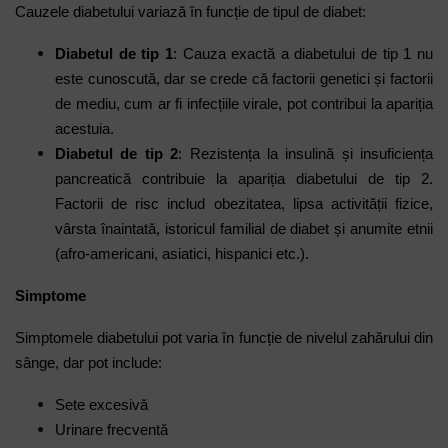
Cauzele diabetului variază în funcție de tipul de diabet:
Diabetul de tip 1
: Cauza exactă a diabetului de tip 1 nu
este cunoscută, dar se crede că factorii genetici și factorii
de mediu, cum ar fi infecțiile virale, pot contribui la apariția
acestuia.
Diabetul de tip 2
: Rezistența la insulină și insuficiența
pancreatică contribuie la apariția diabetului de tip 2.
Factorii de risc includ obezitatea, lipsa activității fizice,
vârsta înaintată, istoricul familial de diabet și anumite etnii
(afro-americani, asiatici, hispanici etc.).
Simptome
Simptomele diabetului pot varia în funcție de nivelul zahărului din
sânge, dar pot include:
Sete excesivă
Urinare frecventă