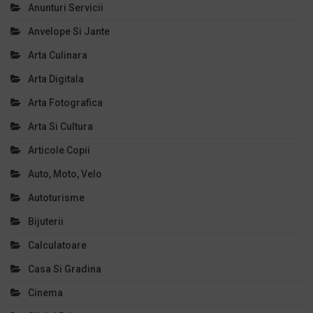
Anunturi Servicii
Anvelope Si Jante
Arta Culinara
Arta Digitala
Arta Fotografica
Arta Si Cultura
Articole Copii
Auto, Moto, Velo
Autoturisme
Bijuterii
Calculatoare
Casa Si Gradina
Cinema