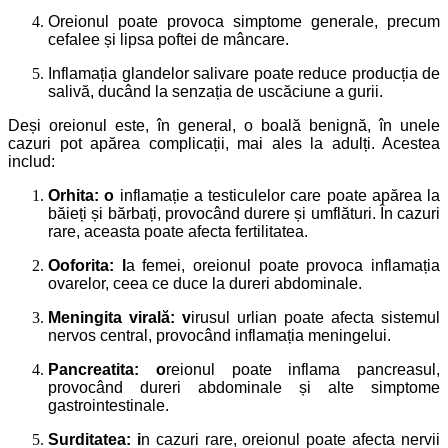
Oreionul poate provoca simptome generale, precum
cefalee și lipsa poftei de mâncare.
Inflamația glandelor salivare poate reduce producția de
salivă, ducând la senzația de uscăciune a gurii.
Deși oreionul este, în general, o boală benignă, în unele
cazuri pot apărea complicații, mai ales la adulți. Acestea
includ:
Orhita: o
inflamație a testiculelor care poate apărea la
băieți și bărbați, provocând durere și umflături.
În cazuri
rare, aceasta poate afecta fertilitatea.
Ooforita: l
a femei, oreionul poate provoca inflamația
ovarelor, ceea ce duce la dureri abdominale.
Meningita virală: v
irusul urlian poate afecta sistemul
nervos central, provocând inflamația meningelui.
Pancreatita: o
reionul poate inflama pancreasul,
provocând dureri abdominale și alte simptome
gastrointestinale.
Surditatea: i
n cazuri rare, oreionul poate afecta nervii