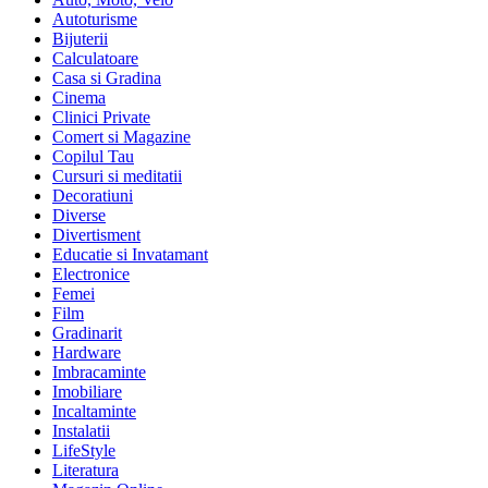
Autoturisme
Bijuterii
Calculatoare
Casa si Gradina
Cinema
Clinici Private
Comert si Magazine
Copilul Tau
Cursuri si meditatii
Decoratiuni
Diverse
Divertisment
Educatie si Invatamant
Electronice
Femei
Film
Gradinarit
Hardware
Imbracaminte
Imobiliare
Incaltaminte
Instalatii
LifeStyle
Literatura