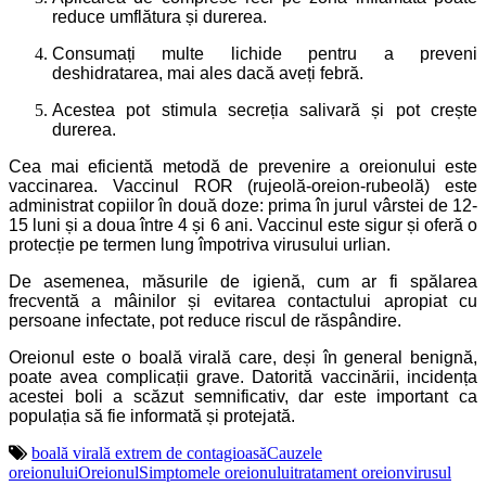
reduce umflătura și durerea.
Consumați multe lichide pentru a preveni
deshidratarea, mai ales dacă aveți febră.
Acestea pot stimula secreția salivară și pot crește
durerea.
Cea mai eficientă metodă de prevenire a oreionului este
vaccinarea. Vaccinul ROR (rujeolă-oreion-rubeolă) este
administrat copiilor în două doze: prima în jurul vârstei de 12-
15 luni și a doua între 4 și 6 ani. Vaccinul este sigur și oferă o
protecție pe termen lung împotriva virusului urlian.
De asemenea, măsurile de igienă, cum ar fi spălarea
frecventă a mâinilor și evitarea contactului apropiat cu
persoane infectate, pot reduce riscul de răspândire.
Oreionul este o boală virală care, deși în general benignă,
poate avea complicații grave. Datorită vaccinării, incidența
acestei boli a scăzut semnificativ, dar este important ca
populația să fie informată și protejată.
boală virală extrem de contagioasă
Cauzele
oreionului
Oreionul
Simptomele oreionului
tratament oreion
virusul