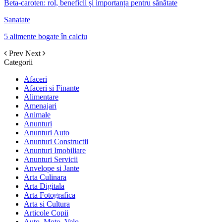
Beta-caroten: rol, beneficii și importanța pentru sănătate
Sanatate
5 alimente bogate în calciu
Prev
Next
Categorii
Afaceri
Afaceri si Finante
Alimentare
Amenajari
Animale
Anunturi
Anunturi Auto
Anunturi Constructii
Anunturi Imobiliare
Anunturi Servicii
Anvelope si Jante
Arta Culinara
Arta Digitala
Arta Fotografica
Arta si Cultura
Articole Copii
Auto, Moto, Velo