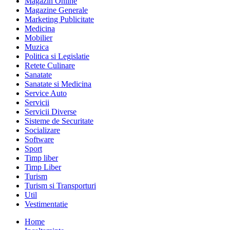
Magazin Online
Magazine Generale
Marketing Publicitate
Medicina
Mobilier
Muzica
Politica si Legislatie
Retete Culinare
Sanatate
Sanatate si Medicina
Service Auto
Servicii
Servicii Diverse
Sisteme de Securitate
Socializare
Software
Sport
Timp liber
Timp Liber
Turism
Turism si Transporturi
Util
Vestimentatie
Home