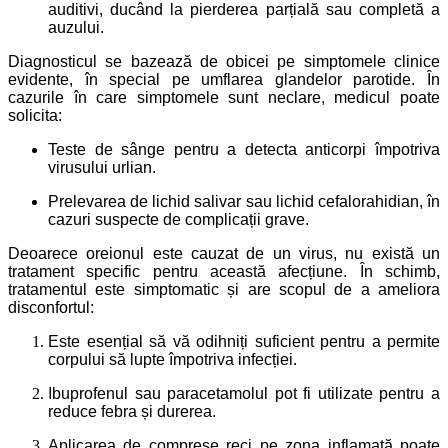
auditivi, ducând la pierderea parțială sau completă a
auzului.
Diagnosticul se bazează de obicei pe simptomele clinice
evidente, în special pe umflarea glandelor parotide.
În
cazurile în care simptomele sunt neclare, medicul poate
solicita:
Teste de sânge pentru a detecta anticorpi împotriva
virusului urlian.
Prelevarea de lichid salivar sau lichid cefalorahidian, în
cazuri suspecte de complicații grave.
Deoarece oreionul este cauzat de un virus, nu există un
tratament specific pentru această afecțiune. În schimb,
tratamentul este simptomatic și are scopul de a ameliora
disconfortul:
Este esențial să vă odihniți suficient pentru a permite
corpului să lupte împotriva infecției.
Ibuprofenul sau paracetamolul pot fi utilizate pentru a
reduce febra și durerea.
Aplicarea de comprese reci pe zona inflamată poate