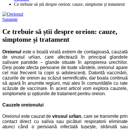
Ce trebuie să știi despre oreion: cauze, simptome și tratament
Sanatate
Ce trebuie să știi despre oreion: cauze,
simptome și tratament
Oreionul
este o boală virală extrem de contagioasă, cauzată
de virusul urlian, care afectează în principal glandele
salivare parotide – glande situate în apropierea urechilor.
Deși poate afecta persoane de toate vârstele, oreionul apare
cel mai frecvent la copii și adolescenți. Datorită vaccinării,
cazurile de oreion au scăzut semnificativ, dar boala continuă
să apară în anumite regiuni, mai ales în comunitățile cu rate
scăzute de vaccinare. În acest articol vom explora cauzele,
simptomele și opțiunile de tratament pentru oreion.
Cauzele oreionului
Oreionul este cauzat de
virusul urlian
, care se transmite prin
contact direct cu saliva sau picături respiratorii eliminate
atunci când o persoană infectată tușește, strănută sau