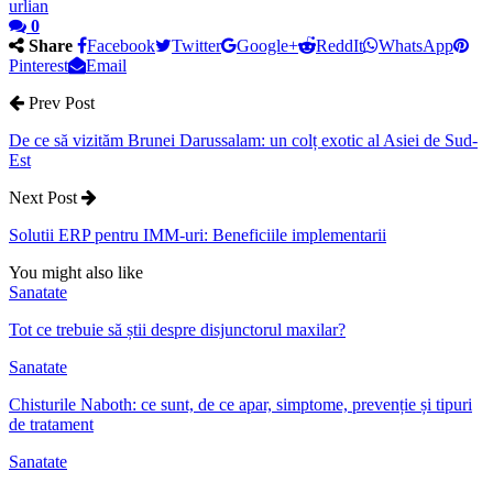
urlian
0
Share
Facebook
Twitter
Google+
ReddIt
WhatsApp
Pinterest
Email
Prev Post
De ce să vizităm Brunei Darussalam: un colț exotic al Asiei de Sud-
Est
Next Post
Solutii ERP pentru IMM-uri: Beneficiile implementarii
You might also like
Sanatate
Tot ce trebuie să știi despre disjunctorul maxilar?
Sanatate
Chisturile Naboth: ce sunt, de ce apar, simptome, prevenție și tipuri
de tratament
Sanatate