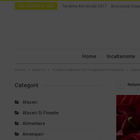
JOI, AUGUST 6, 2026
Tendinte Ale Modei 2017
Bronzarea Orga
Home
Incaltaminte
Home
Diverse
Tradiții și obiceiuri de Dragobete în România
obice
Categorii
Return 
Afaceri
Afaceri Si Finante
Alimentare
Amenajari