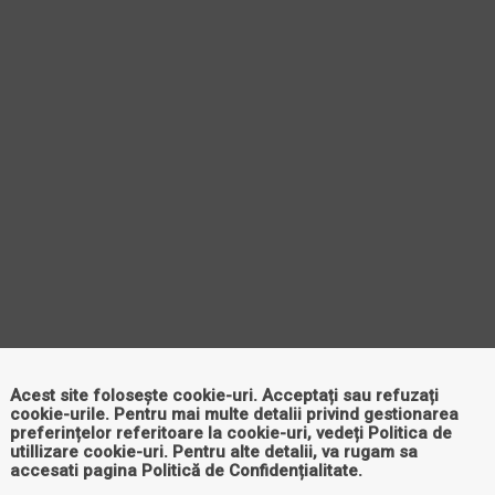
Acest site folosește cookie-uri. Acceptați sau refuzați
cookie-urile. Pentru mai multe detalii privind gestionarea
preferințelor referitoare la cookie-uri, vedeți
Politica de
utillizare cookie-uri
. Pentru alte detalii, va rugam sa
accesati pagina
Politică de Confidențialitate
.