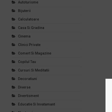
Autoturisme
Bijuterii
Calculatoare
Casa Si Gradina
Cinema
Clinici Private
Comert Si Magazine
Copilul Tau
Cursuri Si Meditatii
Decoratiuni
Diverse
Divertisment
Educatie Si Invatamant