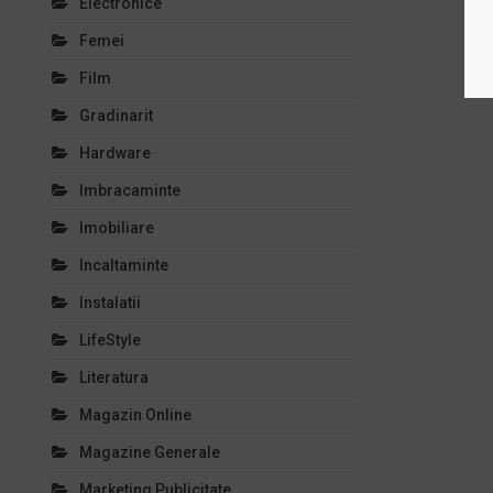
Electronice
Femei
Film
Gradinarit
Hardware
Imbracaminte
Imobiliare
Incaltaminte
Instalatii
LifeStyle
Literatura
Magazin Online
Magazine Generale
Marketing Publicitate