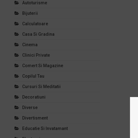
Autoturisme
Bijuterii
Calculatoare
Casa Si Gradina
Cinema
Clinici Private
Comert Si Magazine
Copilul Tau
Cursuri Si Meditatii
Decoratiuni
Diverse
Divertisment
Educatie Si Invatamant