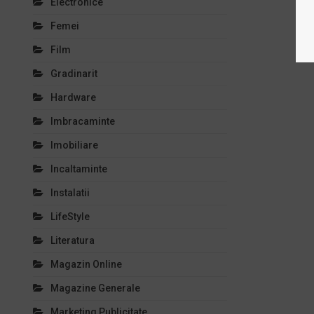
Electronice
Femei
Film
Gradinarit
Hardware
Imbracaminte
Imobiliare
Incaltaminte
Instalatii
LifeStyle
Literatura
Magazin Online
Magazine Generale
Marketing Publicitate