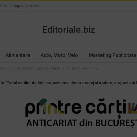
nica
Shape Up-Xbox
Editoriale.biz
Alimentare
Auto, Moto, Velo
Marketing Publicitate
spre curaj si tradare, dragoste si lupta
carti-ieftine-online
to "Topul cartilor de fictiune, aventura, despre curaj si tradare, dragoste si 