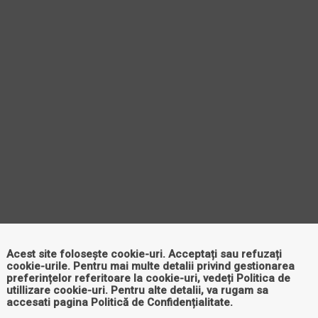
Acest site folosește cookie-uri. Acceptați sau refuzați
cookie-urile. Pentru mai multe detalii privind gestionarea
preferințelor referitoare la cookie-uri, vedeți
Politica de
utillizare cookie-uri
. Pentru alte detalii, va rugam sa
accesati pagina
Politică de Confidențialitate
.