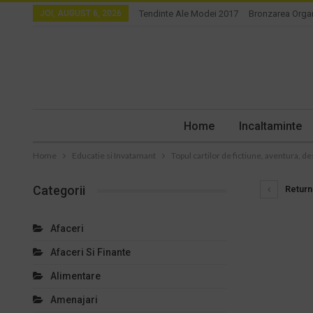
JOI, AUGUST 6, 2026
Tendinte Ale Modei 2017
Bronzarea Orga
Home
Incaltaminte
Home
Educatie si Invatamant
Topul cartilor de fictiune, aventura, de
Categorii
Return 
Afaceri
Afaceri Si Finante
Alimentare
Amenajari