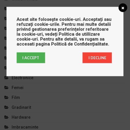
Comert Si Magazine
Copilul Tau
Acest site folosește cookie-uri. Acceptați sau
refuzați cookie-urile. Pentru mai multe detalii
Cursuri Si Meditatii
privind gestionarea preferințelor referitoare
la cookie-uri, vedeți
Politica de utillizare
Decoratiuni
cookie-uri
. Pentru alte detalii, va rugam sa
accesati pagina
Politică de Confidențialitate
.
Diverse
I ACCEPT
I DECLINE
Divertisment
Educatie Si Invatamant
Electronice
Femei
Film
Gradinarit
Hardware
Imbracaminte