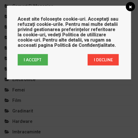
Comert Si Magazine
Copilul Tau
Acest site folosește cookie-uri. Acceptați sau
refuzați cookie-urile. Pentru mai multe detalii
Cursuri Si Meditatii
privind gestionarea preferințelor referitoare
la cookie-uri, vedeți
Politica de utillizare
Decoratiuni
cookie-uri
. Pentru alte detalii, va rugam sa
accesati pagina
Politică de Confidențialitate
.
Diverse
Divertisment
I ACCEPT
I DECLINE
Educatie Si Invatamant
Electronice
Femei
Film
Gradinarit
Hardware
Imbracaminte