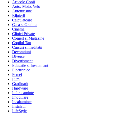
Articole Copii
Auto, Moto, Velo
Autoturisme
Bijuterii
Calculatoare
Casa si Gradina
Cinema
Clinici Private
Comert si Magazine
Copilul Tau
Cursuri si meditatii
Decoratiuni
Diverse
Divertisment
Educatie si Invatamant
Electronice
Femei
Film
Gradinarit
Hardware
Imbracaminte
Imobiliare
Incaltaminte
Instalatii
LifeStyle