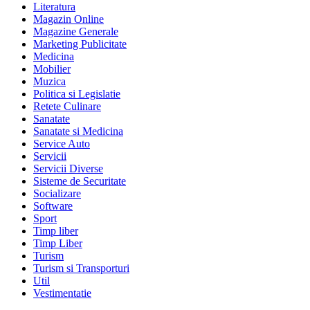
Literatura
Magazin Online
Magazine Generale
Marketing Publicitate
Medicina
Mobilier
Muzica
Politica si Legislatie
Retete Culinare
Sanatate
Sanatate si Medicina
Service Auto
Servicii
Servicii Diverse
Sisteme de Securitate
Socializare
Software
Sport
Timp liber
Timp Liber
Turism
Turism si Transporturi
Util
Vestimentatie