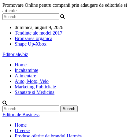
Promovare Online pentru companii prin adaugare de editoriale si
articole
duminică, august 9, 2026
Tendinte ale modei 2017
Bronzarea organica
Shape Up-Xbox
Editoriale.biz
Home
Incaltaminte
Alimentare
Auto, Moto, Velo
Marketing Publicitate
Sanatate si Medicina
Editoriale Business
Home
Diverse
Produse oferite de brandul Hermès