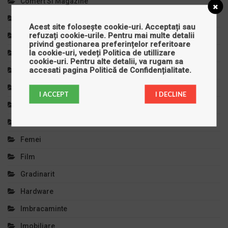
Comert Si Magazine
Copilul Tau
Acest site folosește cookie-uri. Acceptați sau
refuzați cookie-urile. Pentru mai multe detalii
Cursuri Si Meditatii
privind gestionarea preferințelor referitoare
la cookie-uri, vedeți
Politica de utillizare
Decoratiuni
cookie-uri
. Pentru alte detalii, va rugam sa
accesati pagina
Politică de Confidențialitate
.
Diverse
Divertisment
I ACCEPT
I DECLINE
Educatie Si Invatamant
Electronice
Femei
Film
Gradinarit
Hardware
Imbracaminte
Imobiliare