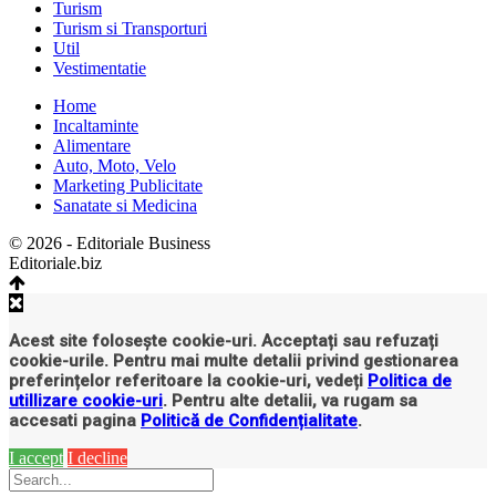
Turism
Turism si Transporturi
Util
Vestimentatie
Home
Incaltaminte
Alimentare
Auto, Moto, Velo
Marketing Publicitate
Sanatate si Medicina
© 2026 - Editoriale Business
Editoriale.biz
Acest site folosește cookie-uri. Acceptați sau refuzați
cookie-urile. Pentru mai multe detalii privind gestionarea
preferințelor referitoare la cookie-uri, vedeți
Politica de
utillizare cookie-uri
. Pentru alte detalii, va rugam sa
accesati pagina
Politică de Confidențialitate
.
I accept
I decline