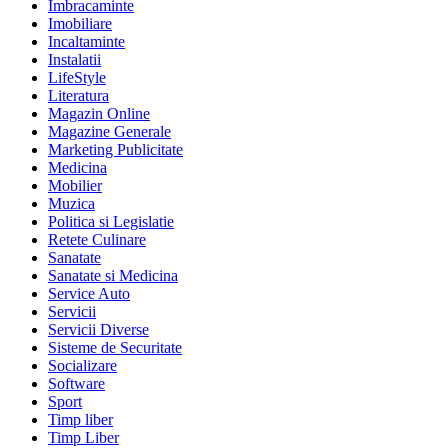
Imbracaminte
Imobiliare
Incaltaminte
Instalatii
LifeStyle
Literatura
Magazin Online
Magazine Generale
Marketing Publicitate
Medicina
Mobilier
Muzica
Politica si Legislatie
Retete Culinare
Sanatate
Sanatate si Medicina
Service Auto
Servicii
Servicii Diverse
Sisteme de Securitate
Socializare
Software
Sport
Timp liber
Timp Liber