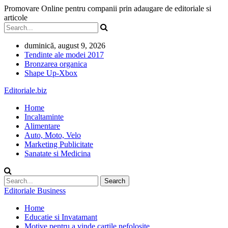
Promovare Online pentru companii prin adaugare de editoriale si
articole
duminică, august 9, 2026
Tendinte ale modei 2017
Bronzarea organica
Shape Up-Xbox
Editoriale.biz
Home
Incaltaminte
Alimentare
Auto, Moto, Velo
Marketing Publicitate
Sanatate si Medicina
Editoriale Business
Home
Educatie si Invatamant
Motive pentru a vinde cartile nefolosite