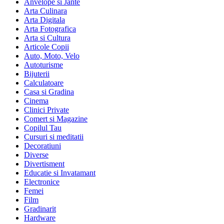
Anvelope si Jante
Arta Culinara
Arta Digitala
Arta Fotografica
Arta si Cultura
Articole Copii
Auto, Moto, Velo
Autoturisme
Bijuterii
Calculatoare
Casa si Gradina
Cinema
Clinici Private
Comert si Magazine
Copilul Tau
Cursuri si meditatii
Decoratiuni
Diverse
Divertisment
Educatie si Invatamant
Electronice
Femei
Film
Gradinarit
Hardware