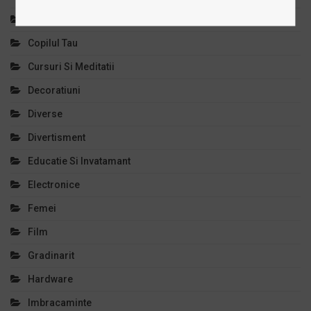
Comert Si Magazine
Copilul Tau
Cursuri Si Meditatii
Decoratiuni
Diverse
Divertisment
Educatie Si Invatamant
Electronice
Femei
Film
Gradinarit
Hardware
Imbracaminte