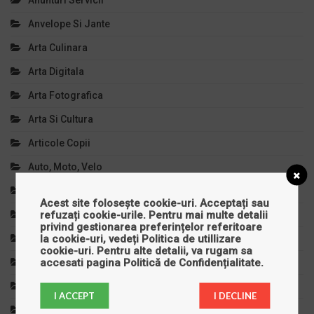
Anunturi Servicii
Anvelope Si Jante
Arta Culinara
Arta Digitala
Arta Fotografica
Arta Si Cultura
Articole Copii
Auto, Moto, Velo
Autoturisme
Acest site folosește cookie-uri. Acceptați sau
refuzați cookie-urile. Pentru mai multe detalii
Bijuterii
privind gestionarea preferințelor referitoare
la cookie-uri, vedeți
Politica de utillizare
Calculatoare
cookie-uri
. Pentru alte detalii, va rugam sa
accesati pagina
Politică de Confidențialitate
.
Casa Si Gradina
Cinema
I ACCEPT
I DECLINE
Clinici Private