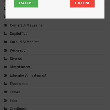
Casa Si Gradina
I ACCEPT
I DECLINE
Cinema
Clinici Private
Comert Si Magazine
Copilul Tau
Cursuri Si Meditatii
Decoratiuni
Diverse
Divertisment
Educatie Si Invatamant
Electronice
Femei
Film
Gradinarit