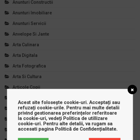
Anunturi Constructii
Anunturi Imobiliare
Anunturi Servicii
Anvelope Si Jante
Arta Culinara
Arta Digitala
Arta Fotografica
Arta Si Cultura
Articole Copii
Auto, Moto, Velo
Acest site folosește cookie-uri. Acceptați sau
refuzați cookie-urile. Pentru mai multe detalii
Autoturisme
privind gestionarea preferințelor referitoare
la cookie-uri, vedeți
Politica de utillizare
Bijuterii
cookie-uri
. Pentru alte detalii, va rugam sa
accesati pagina
Politică de Confidențialitate
.
Calculatoare