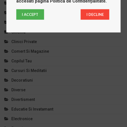
accesati pagina
Politică de Confidențialitate
.
Bijuterii
Calculatoare
I ACCEPT
I DECLINE
Casa Si Gradina
Cinema
Clinici Private
Comert Si Magazine
Copilul Tau
Cursuri Si Meditatii
Decoratiuni
Diverse
Divertisment
Educatie Si Invatamant
Electronice