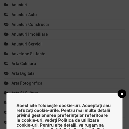
Anunturi
Anunturi Auto
Anunturi Constructii
Anunturi Imobiliare
Anunturi Servicii
Anvelope Si Jante
Arta Culinara
Arta Digitala
Arta Fotografica
Arta Si Cultura
Articole Copii
Acest site folosește cookie-uri. Acceptați sau
refuzați cookie-urile. Pentru mai multe detalii
Auto, Moto, Velo
privind gestionarea preferințelor referitoare
la cookie-uri, vedeți
Politica de utillizare
Autoturisme
cookie-uri
. Pentru alte detalii, va rugam sa