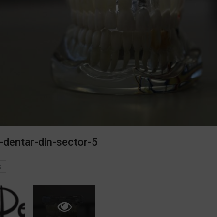
-dentar-din-sector-5
S