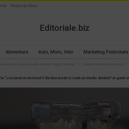
nica
Shape Up-Xbox
Editoriale.biz
Alimentare
Auto, Moto, Velo
Marketing Publicitate
ucuresti si cauti un medic dentist? Ai gasit solutia!
Cabinet-dentar-din-sector-5
to "Locuiesti in sectorul 5 din Bucuresti si cauti un medic dentist? Ai gasit so