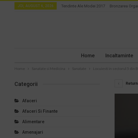
JOI, AUGUST 6, 2026
Tendinte Ale Modei 2017
Bronzarea Orga
Home
Incaltaminte
Home
Sanatate si Medicina
Sanatate
Locuiesti in sectorul 5 din B
Categorii
Return 
Afaceri
Afaceri Si Finante
Alimentare
Amenajari