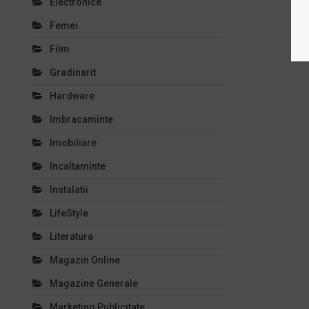
Electronice
Femei
Film
Gradinarit
Hardware
Imbracaminte
Imobiliare
Incaltaminte
Instalatii
LifeStyle
Literatura
Magazin Online
Magazine Generale
Marketing Publicitate