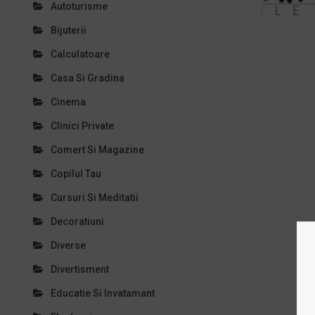
Autoturisme
Bijuterii
Calculatoare
Casa Si Gradina
Cinema
Clinici Private
Comert Si Magazine
Copilul Tau
Cursuri Si Meditatii
Decoratiuni
Diverse
Divertisment
Educatie Si Invatamant