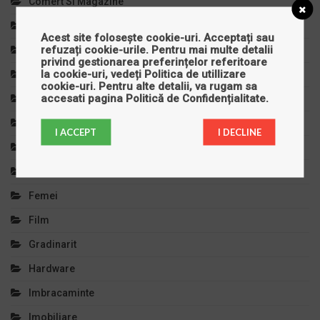
Comert Si Magazine
Copilul Tau
Acest site folosește cookie-uri. Acceptați sau
refuzați cookie-urile. Pentru mai multe detalii
Cursuri Si Meditatii
privind gestionarea preferințelor referitoare
la cookie-uri, vedeți
Politica de utillizare
Decoratiuni
cookie-uri
. Pentru alte detalii, va rugam sa
accesati pagina
Politică de Confidențialitate
.
Diverse
Divertisment
I ACCEPT
I DECLINE
Educatie Si Invatamant
Electronice
Femei
Film
Gradinarit
Hardware
Imbracaminte
Imobiliare