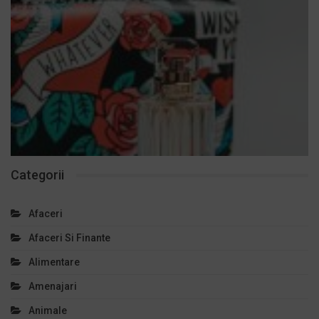
Categorii
Afaceri
Afaceri Si Finante
Alimentare
Amenajari
Animale