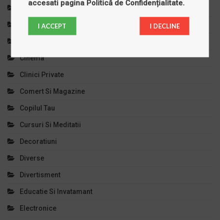
accesati pagina
Politică de Confidențialitate
.
Bijuterii
Calculatoare
I ACCEPT
I DECLINE
Casa Si Gradina
Cinema
Clinici Private
Comert Si Magazine
Copilul Tau
Cursuri Si Meditatii
Decoratiuni
Diverse
Divertisment
Educatie Si Invatamant
Electronice