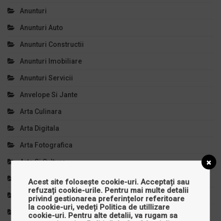
Anunturi
Anunturi Auto
Anunturi Constructii
Anunturi Imobiliare
Anunturi Servicii
Anvelope Si Jante
Arta Culinara
Arta Digitala
Arta Fotografica
Arta Si Cultura
Articole Copii
Acest site folosește cookie-uri. Acceptați sau
refuzați cookie-urile. Pentru mai multe detalii
Auto, Moto, Velo
privind gestionarea preferințelor referitoare
la cookie-uri, vedeți
Politica de utillizare
Autoturisme
cookie-uri
. Pentru alte detalii, va rugam sa