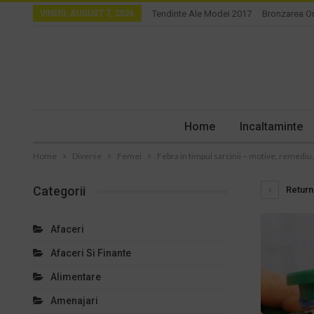
VINERI, AUGUST 7, 2026
Tendinte Ale Modei 2017
Bronzarea O
Home
Incaltaminte
Home
Diverse
Femei
Febra in timpul sarcinii – motive, remediu,
Categorii
Return 
Afaceri
Afaceri Si Finante
Alimentare
Amenajari