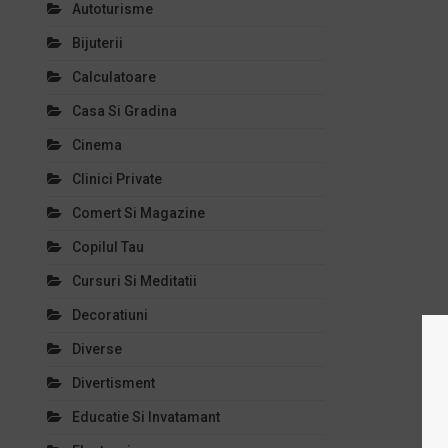
Autoturisme
Bijuterii
Calculatoare
Casa Si Gradina
Cinema
Clinici Private
Comert Si Magazine
Copilul Tau
Cursuri Si Meditatii
Decoratiuni
Diverse
Divertisment
Educatie Si Invatamant