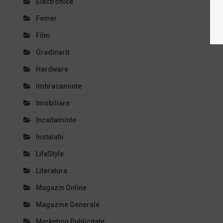
Electronice
Femei
Film
Gradinarit
Hardware
Imbracaminte
Imobiliare
Incaltaminte
Instalatii
LifeStyle
Literatura
Magazin Online
Magazine Generale
Marketing Publicitate