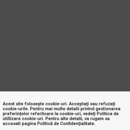
Acest site folosește cookie-uri. Acceptați sau refuzați
cookie-urile. Pentru mai multe detalii privind gestionarea
preferințelor referitoare la cookie-uri, vedeți
Politica de
utillizare cookie-uri
. Pentru alte detalii, va rugam sa
accesati pagina
Politică de Confidențialitate
.