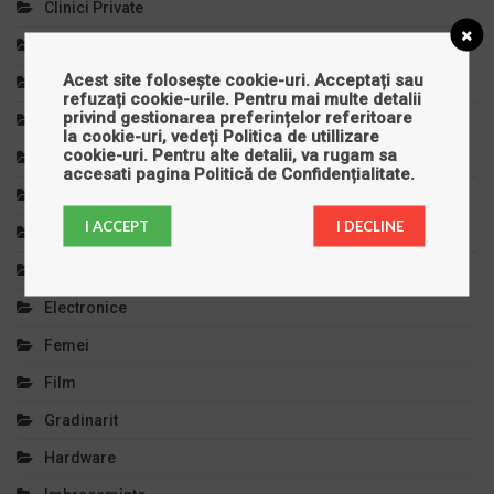
Clinici Private
Comert Si Magazine
Acest site folosește cookie-uri. Acceptați sau
Copilul Tau
refuzați cookie-urile. Pentru mai multe detalii
privind gestionarea preferințelor referitoare
Cursuri Si Meditatii
la cookie-uri, vedeți
Politica de utillizare
cookie-uri
. Pentru alte detalii, va rugam sa
Decoratiuni
accesati pagina
Politică de Confidențialitate
.
Diverse
I ACCEPT
I DECLINE
Divertisment
Educatie Si Invatamant
Electronice
Femei
Film
Gradinarit
Hardware