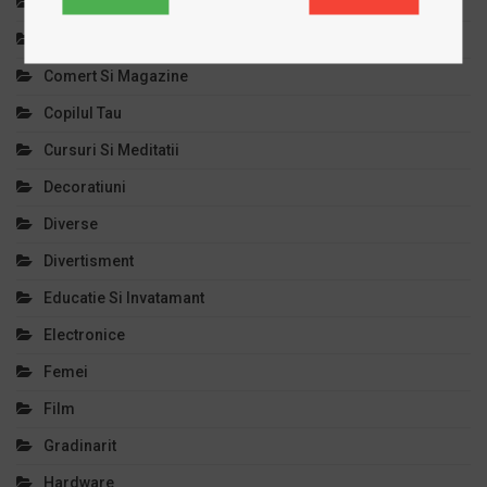
Cinema
Clinici Private
Comert Si Magazine
Copilul Tau
Cursuri Si Meditatii
Decoratiuni
Diverse
Divertisment
Educatie Si Invatamant
Electronice
Femei
Film
Gradinarit
Hardware