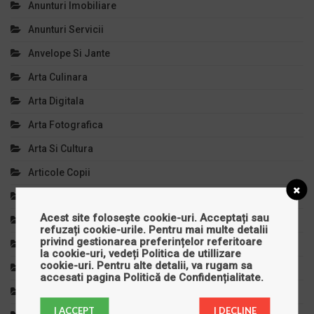
Anunturi Imobiliare
Anunturi Servicii
Anvelope Si Jante
Arta Culinara
Arta Digitala
Arta Fotografica
Arta Si Cultura
Articole Copii
Auto, Moto, Velo
Acest site folosește cookie-uri. Acceptați sau
Autoturisme
refuzați cookie-urile. Pentru mai multe detalii
privind gestionarea preferințelor referitoare
Bijuterii
la cookie-uri, vedeți
Politica de utillizare
cookie-uri
. Pentru alte detalii, va rugam sa
Calculatoare
accesati pagina
Politică de Confidențialitate
.
Casa Si Gradina
I ACCEPT
I DECLINE