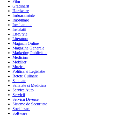
Film
Gradinarit
Hardware
Imbracaminte
Imobiliare
Incaltaminte
Instalatii
LifeStyle
Literatura
Magazin Online
Magazine Generale
Marketing Publicitate
Medicina
Mobilier
Muzica
Politica si Legislatie
Retete Culinare
Sanatate
Sanatate si Medicina
Service Auto
Servicii
Servicii Diverse
Sisteme de Securitate
Socializare
Software