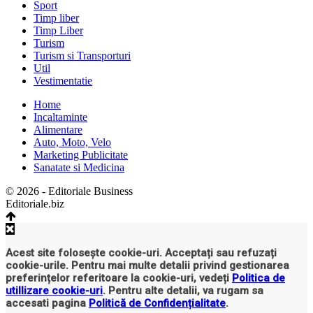
Sport
Timp liber
Timp Liber
Turism
Turism si Transporturi
Util
Vestimentatie
Home
Incaltaminte
Alimentare
Auto, Moto, Velo
Marketing Publicitate
Sanatate si Medicina
© 2026 - Editoriale Business
Editoriale.biz
Acest site folosește cookie-uri. Acceptați sau refuzați
cookie-urile. Pentru mai multe detalii privind gestionarea
preferințelor referitoare la cookie-uri, vedeți
Politica de
utillizare cookie-uri
. Pentru alte detalii, va rugam sa
accesati pagina
Politică de Confidențialitate
.