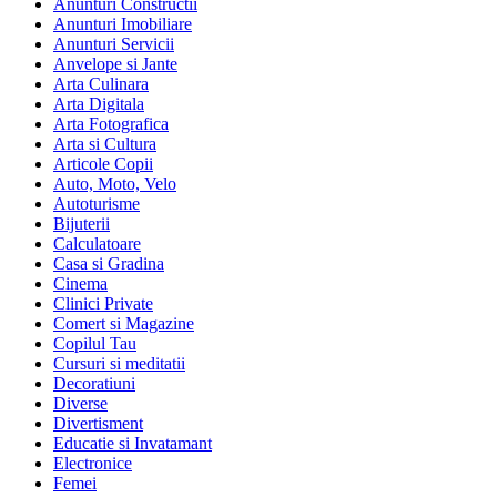
Anunturi Constructii
Anunturi Imobiliare
Anunturi Servicii
Anvelope si Jante
Arta Culinara
Arta Digitala
Arta Fotografica
Arta si Cultura
Articole Copii
Auto, Moto, Velo
Autoturisme
Bijuterii
Calculatoare
Casa si Gradina
Cinema
Clinici Private
Comert si Magazine
Copilul Tau
Cursuri si meditatii
Decoratiuni
Diverse
Divertisment
Educatie si Invatamant
Electronice
Femei