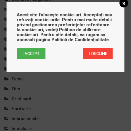
Copilul Tau
Acest site folosește cookie-uri. Acceptați sau
Cursuri Si Meditatii
refuzați cookie-urile. Pentru mai multe detalii
privind gestionarea preferințelor referitoare
Decoratiuni
la cookie-uri, vedeți
Politica de utillizare
cookie-uri
. Pentru alte detalii, va rugam sa
Diverse
accesati pagina
Politică de Confidențialitate
.
Divertisment
I ACCEPT
I DECLINE
Educatie Si Invatamant
Electronice
Femei
Film
Gradinarit
Hardware
Imbracaminte
Imobiliare