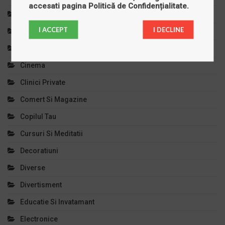
accesati pagina
Politică de Confidențialitate
.
Bijuterii
I ACCEPT
I DECLINE
Calculatoare
Casa Si Gradina
Cinema
Clinici Private
Comert Si Magazine
Copilul Tau
Cursuri Si Meditatii
Decoratiuni
Diverse
Divertisment
Educatie Si Invatamant
Electronice