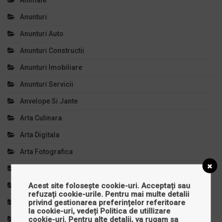
Animale
Anunturi
Anunturi Auto
Anunturi Constructii
Anunturi Imobiliare
Anunturi Servicii
Anvelope Si Jante
Arta Culinara
Arta Digitala
Arta Fotografica
Arta Si Cultura
Acest site folosește cookie-uri. Acceptați sau
Articole Copii
refuzați cookie-urile. Pentru mai multe detalii
privind gestionarea preferințelor referitoare
Auto, Moto, Velo
la cookie-uri, vedeți
Politica de utillizare
cookie-uri
. Pentru alte detalii, va rugam sa
Autoturisme