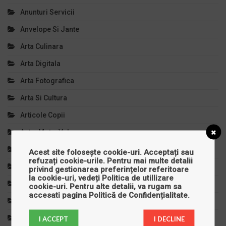
Anunturi Servicii
Anvelope Si Jante
Arta Culinara
Arta Digitala
Arta Fotografica
Arta Si Cultura
Articole Copii
Auto, Moto, Velo
Autoturisme
Acest site folosește cookie-uri. Acceptați sau
refuzați cookie-urile. Pentru mai multe detalii
Bijuterii
privind gestionarea preferințelor referitoare
la cookie-uri, vedeți
Politica de utillizare
Calculatoare
cookie-uri
. Pentru alte detalii, va rugam sa
accesati pagina
Politică de Confidențialitate
.
Casa Si Gradina
Cinema
I ACCEPT
I DECLINE