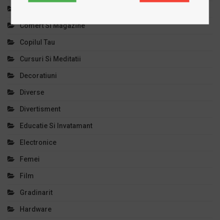
Clinici Private
Comert Si Magazine
Copilul Tau
Cursuri Si Meditatii
Decoratiuni
Diverse
Divertisment
Educatie Si Invatamant
Electronice
Femei
Film
Gradinarit
Hardware