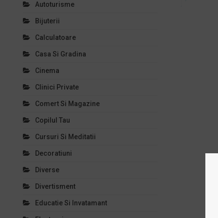
Autoturisme
Bijuterii
Calculatoare
Casa Si Gradina
Cinema
Clinici Private
Comert Si Magazine
Copilul Tau
Cursuri Si Meditatii
Decoratiuni
Diverse
Divertisment
Educatie Si Invatamant