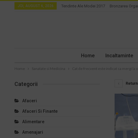
JOI, AUGUST 6, 2026
Tendinte Ale Modei 2017
Bronzarea Orga
Home
Incaltaminte
Home
Sanatate si Medicina
Cat de frecvent este indicat sa mergi la o
Categorii
Return 
Afaceri
Afaceri Si Finante
Alimentare
Amenajari