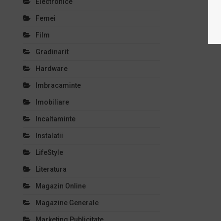
Electronice
Femei
Film
Gradinarit
Hardware
Imbracaminte
Imobiliare
Incaltaminte
Instalatii
LifeStyle
Literatura
Magazin Online
Magazine Generale
Marketing Publicitate