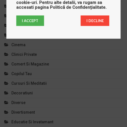
cookie-uri
. Pentru alte detalii, va rugam sa
Autoturisme
accesati pagina
Politică de Confidențialitate
.
Bijuterii
I ACCEPT
I DECLINE
Calculatoare
Casa Si Gradina
Cinema
Clinici Private
Comert Si Magazine
Copilul Tau
Cursuri Si Meditatii
Decoratiuni
Diverse
Divertisment
Educatie Si Invatamant