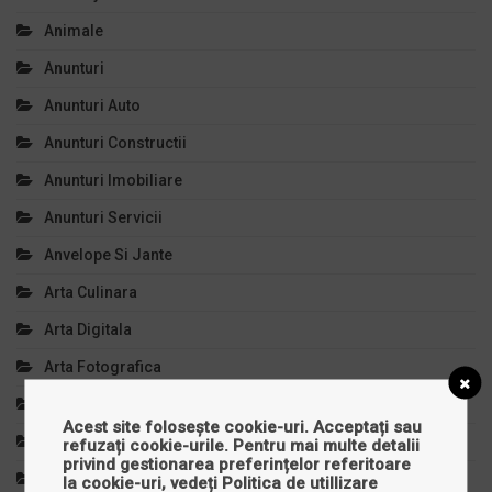
Animale
Anunturi
Anunturi Auto
Anunturi Constructii
Anunturi Imobiliare
Anunturi Servicii
Anvelope Si Jante
Arta Culinara
Arta Digitala
Arta Fotografica
Arta Si Cultura
Acest site folosește cookie-uri. Acceptați sau
Articole Copii
refuzați cookie-urile. Pentru mai multe detalii
privind gestionarea preferințelor referitoare
Auto, Moto, Velo
la cookie-uri, vedeți
Politica de utillizare