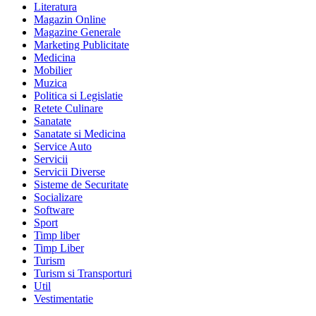
Literatura
Magazin Online
Magazine Generale
Marketing Publicitate
Medicina
Mobilier
Muzica
Politica si Legislatie
Retete Culinare
Sanatate
Sanatate si Medicina
Service Auto
Servicii
Servicii Diverse
Sisteme de Securitate
Socializare
Software
Sport
Timp liber
Timp Liber
Turism
Turism si Transporturi
Util
Vestimentatie