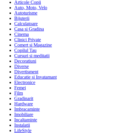
Articole Copii
Auto, Moto, Velo
Autoturisme
Bijuterii
Calculatoare
Casa si Gradina
Cinema
Clinici Private
Comert si Magazine
Copilul Tau
Cursuri si meditatii
Decoratiuni
Diverse
Divertisment
Educatie si Invatamant
Electronice
Femei
Film
Gradinarit
Hardware
Imbracaminte
Imobiliare
Incaltaminte
Instalatii
LifeStyle