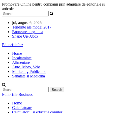
Promovare Online pentru companii prin adaugare de editoriale si
articole
joi, august 6, 2026
Tendinte ale modei 2017
Bronzarea organica
Shape Up-Xbox
Editoriale.biz
Home
Incaltaminte
Alimentare
Auto, Moto, Velo
Marketing Publicitate
Sanatate si Medicina
Editoriale Business
Home
Calculatoare
Calculatorul si educatia copiilor