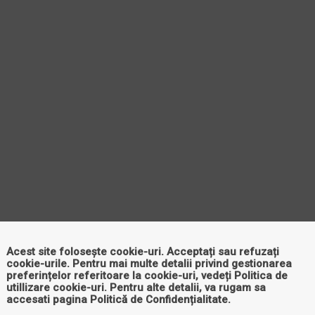
Acest site folosește cookie-uri. Acceptați sau refuzați
cookie-urile. Pentru mai multe detalii privind gestionarea
preferințelor referitoare la cookie-uri, vedeți
Politica de
utillizare cookie-uri
. Pentru alte detalii, va rugam sa
accesati pagina
Politică de Confidențialitate
.