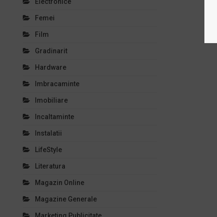
Electronice
Femei
Film
Gradinarit
Hardware
Imbracaminte
Imobiliare
Incaltaminte
Instalatii
LifeStyle
Literatura
Magazin Online
Magazine Generale
Marketing Publicitate