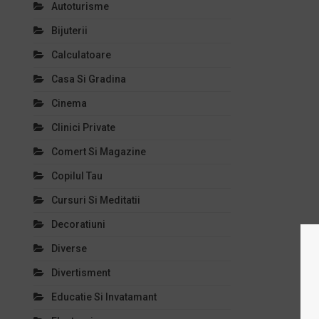
Autoturisme
Bijuterii
Calculatoare
Casa Si Gradina
Cinema
Clinici Private
Comert Si Magazine
Copilul Tau
Cursuri Si Meditatii
Decoratiuni
Diverse
Divertisment
Educatie Si Invatamant