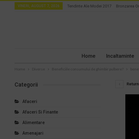
VINERI, AUGUST 7, 2026
Tendinte Ale Modei 2017
Bronzarea O
Home
Incaltaminte
Home
Diverse
Beneficiile consumului de ghimbir pulbere?
benef
Categorii
Return 
Afaceri
Afaceri Si Finante
Alimentare
Amenajari